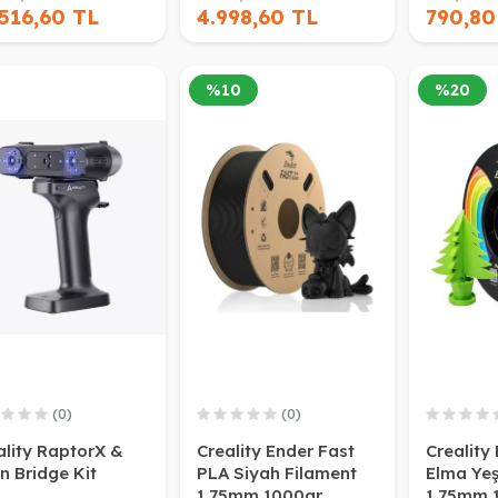
516,60 TL
4.998,60 TL
790,80
%
10
%
20
(0)
(0)
ality RaptorX &
Creality Ender Fast
Creality
n Bridge Kit
PLA Siyah Filament
Elma Yeş
1.75mm 1000gr
1.75mm 