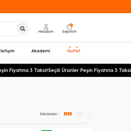
0
Hesabım
Sepetim
✦
✦
İletişim
Akademi
Outlet
✦
n Fiyatına 3 Taksit
Seçili Ürünler Peşin Fiyatına 3 Taksit
Se
Görünüm :
3 sütun görünüm
4 sütun görünüm