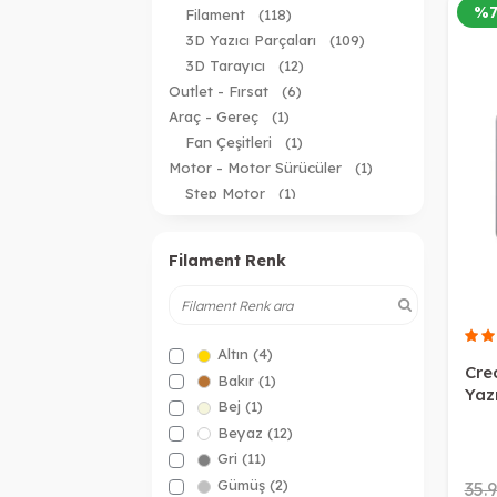
%
Filament
(118)
3D Yazıcı Parçaları
(109)
3D Tarayıcı
(12)
Outlet - Fırsat
(6)
Araç - Gereç
(1)
Fan Çeşitleri
(1)
Motor - Motor Sürücüler
(1)
Step Motor
(1)
Emekli
(20)
Filament Renk
Altın
(4)
Cre
Bakır
(1)
Yazı
Bej
(1)
Beyaz
(12)
Gri
(11)
Gümüş
(2)
35.