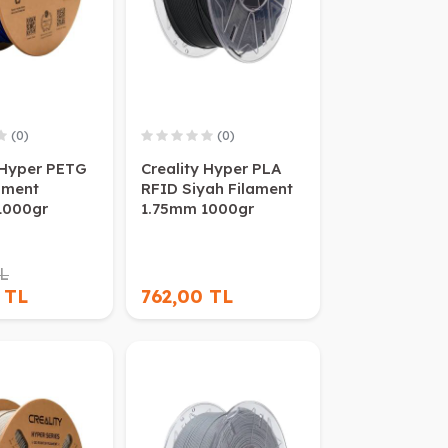
(0)
(0)
 Hyper PETG
Creality Hyper PLA
ament
RFID Siyah Filament
1000gr
1.75mm 1000gr
TL
 TL
762,00 TL