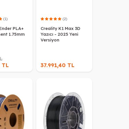
(1)
(2)
 Ender PLA+
Creality K1 Max 3D
ment 1.75mm
Yazıcı - 2025 Yeni
Versiyon
TL
 TL
37.991,40 TL