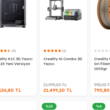
(3)
(1)
lity K1C 3D Yazıcı
Creality Hi Combo 3D
Creality
025 Yeni Versiyon
Yazıcı
Gri Fila
1000gr
21.999,00 TL
993,00 
136,80 TL
21.499,20 TL
790,80
%
13
%
4