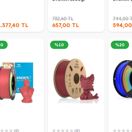
732,60 TL
744,00 
.377,40 TL
657,00 TL
594,00
20
%
10
%
20
(0)
(0)