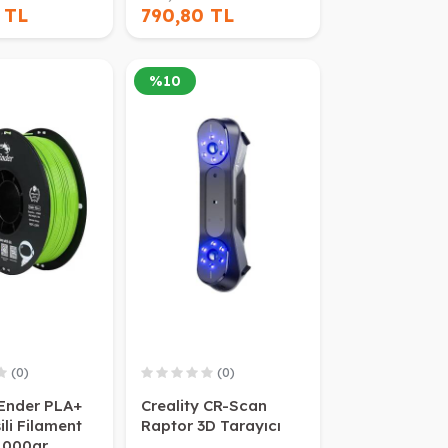
 TL
790,80 TL
%
10
(0)
(0)
 Ender PLA+
Creality CR-Scan
ili Filament
Raptor 3D Tarayıcı
1000gr