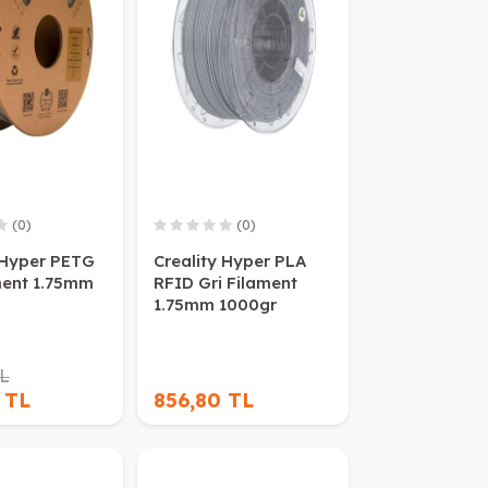
(0)
(0)
 Hyper PETG
Creality Hyper PLA
ment 1.75mm
RFID Gri Filament
1.75mm 1000gr
TL
 TL
856,80 TL