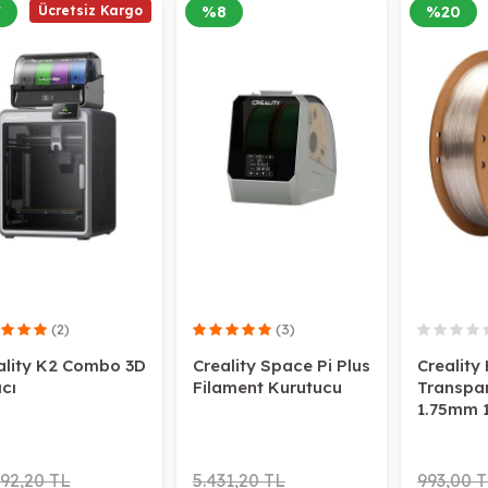
7
Ücretsiz Kargo
%
8
%
20
(2)
(3)
ality K2 Combo 3D
Creality Space Pi Plus
Creality
cı
Filament Kurutucu
Transpa
1.75mm 
992,20 TL
5.431,20 TL
993,00 