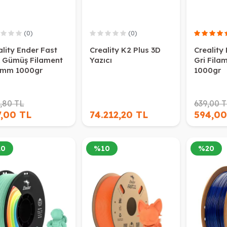
(0)
(0)
ality Ender Fast
Creality K2 Plus 3D
Creality
 Gümüş Filament
Yazıcı
Gri Fila
5mm 1000gr
1000gr
,80 TL
639,00 
7,00 TL
74.212,20 TL
594,00
20
%
10
%
20