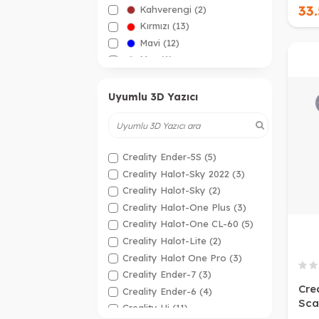
33.
Kahverengi
(2)
Kırmızı
(13)
Mavi
(12)
Mor
(6)
Pembe
(3)
Rainbow
(7)
Uyumlu 3D Yazıcı
Sarı
(5)
Şeffaf
(3)
Siyah
(16)
Creality Ender-5S
(5)
Turuncu
(6)
Creality Halot-Sky 2022
(3)
Yeşil
(8)
Creality Halot-Sky
(2)
Ten Rengi
(1)
Creality Halot-One Plus
(3)
Creality Halot-One CL-60
(5)
Creality Halot-Lite
(2)
Creality Halot One Pro
(3)
Creality Ender-7
(3)
Cre
Creality Ender-6
(4)
Sca
Creality Hi
(11)