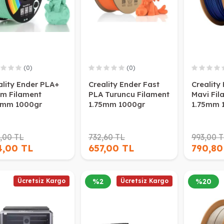
(0)
(0)
ality Ender PLA+
Creality Ender Fast
Creality
im Filament
PLA Turuncu Filament
Mavi Fil
5mm 1000gr
1.75mm 1000gr
1.75mm 
,00 TL
732,60 TL
993,00 
4,00 TL
657,00 TL
790,80
Ücretsiz Kargo
%
2
Ücretsiz Kargo
%
20