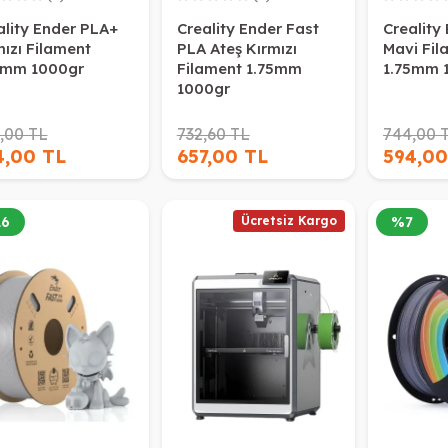
ality Ender PLA+
Creality Ender Fast
Creality
mızı Filament
PLA Ateş Kırmızı
Mavi Fil
5mm 1000gr
Filament 1.75mm
1.75mm 
1000gr
,00 TL
732,60 TL
744,00 
4,00 TL
657,00 TL
594,00
26
Ücretsiz Kargo
%
7