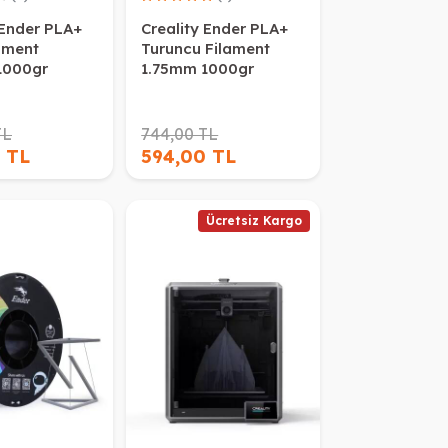
 Ender PLA+
Creality Ender PLA+
ament
Turuncu Filament
1000gr
1.75mm 1000gr
TL
744,00 TL
 TL
594,00 TL
Ücretsiz Kargo