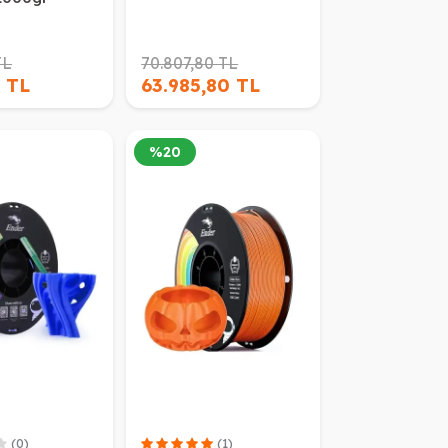
TL
70.807,80 TL
 TL
63.985,80 TL
%
20
(0)
(1)