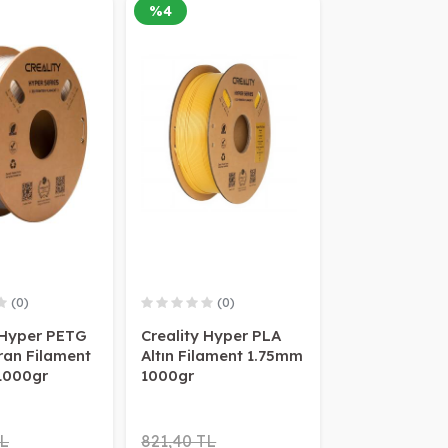
%
4
(0)
(0)
 Hyper PETG
Creality Hyper PLA
ran Filament
Altın Filament 1.75mm
1000gr
1000gr
TL
821,40 TL