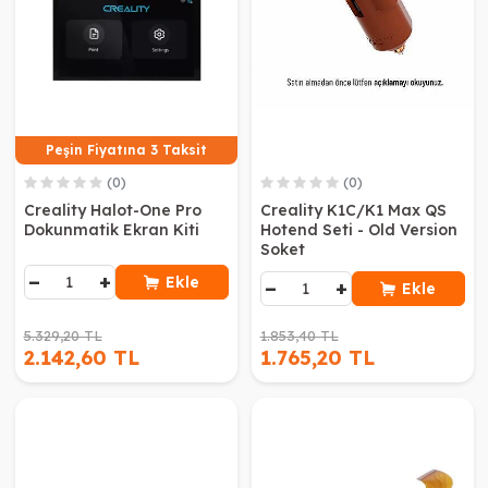
Peşin Fiyatına 3 Taksit
(0)
(0)
Creality Halot-One Pro
Creality K1C/K1 Max QS
Dokunmatik Ekran Kiti
Hotend Seti - Old Version
Soket
−
+
Ekle
−
+
Ekle
5.329,20 TL
1.853,40 TL
2.142,60 TL
1.765,20 TL