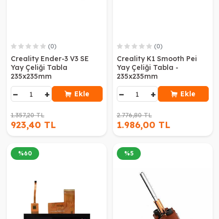
(0)
(0)
Creality Ender-3 V3 SE
Creality K1 Smooth Pei
Yay Çeliği Tabla
Yay Çeliği Tabla -
235x235mm
235x235mm
−
+
−
+
Ekle
Ekle
1.357,20 TL
2.776,80 TL
923,40 TL
1.986,00 TL
%
60
%
5