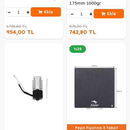
1.75mm 1000gr
−
+
Ekle
−
+
Ekle
1.785,60 TL
876,00 TL
954,00 TL
742,80 TL
%
28
Peşin Fiyatına 3 Taksit