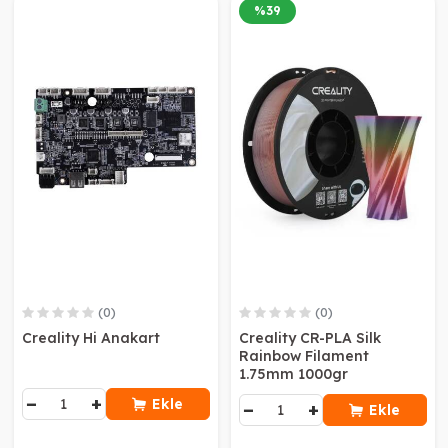
%
39
(0)
(0)
Creality Hi Anakart
Creality CR-PLA Silk
Rainbow Filament
1.75mm 1000gr
−
+
Ekle
−
+
Ekle