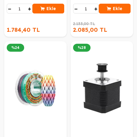
−
+
−
+
Ekle
Ekle
2.133,00 TL
1.784,40 TL
2.085,00 TL
%
24
%
28