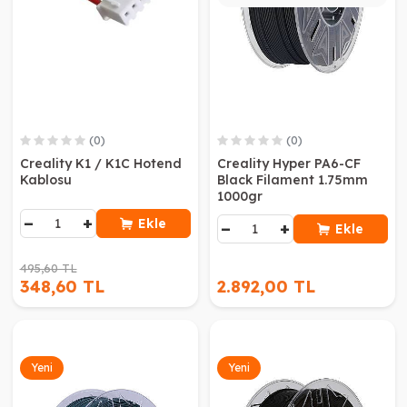
(0)
(0)
Creality K1 / K1C Hotend
Creality Hyper PA6-CF
Kablosu
Black Filament 1.75mm
1000gr
−
+
Ekle
−
+
Ekle
495,60 TL
348,60 TL
2.892,00 TL
Yeni
Yeni