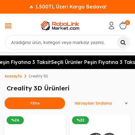
🔥 1.500TL Üzeri Kargo Bedava!
0
Ara
in Fiyatına 3 Taksit
Seçili Ürünler Peşin Fiyatına 3 Taksit
Anasayfa
Creality 3D
Creality 3D Ürünleri
Ürünleri Sırala
Filtre
%
26
%
22