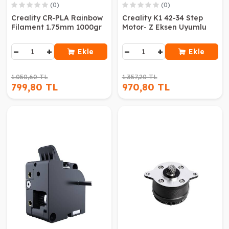
(0)
(0)
Creality CR-PLA Rainbow
Creality K1 42-34 Step
Filament 1.75mm 1000gr
Motor- Z Eksen Uyumlu
−
+
−
+
Ekle
Ekle
1.050,60 TL
1.357,20 TL
799,80 TL
970,80 TL