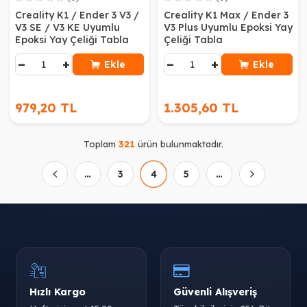
Creality K1 / Ender 3 V3 /
Creality K1 Max / Ender 3
V3 SE / V3 KE Uyumlu
V3 Plus Uyumlu Epoksi Yay
Epoksi Yay Çeliği Tabla
Çeliği Tabla
−
+
−
+
Ekle
Ekle
979,20 TL
1.305,60 TL
Toplam
321
ürün bulunmaktadır.
…
3
4
5
…
Hızlı Kargo
Güvenli Alışveriş