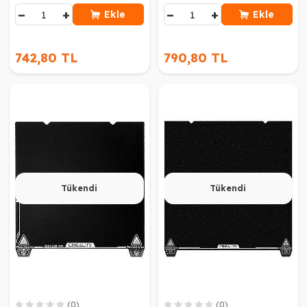
−
+
−
+
Ekle
Ekle
742,80 TL
790,80 TL
Tükendi
Tükendi
(0)
(0)