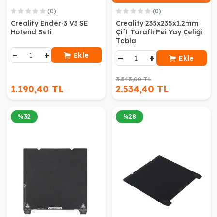
(0)
(0)
Creality Ender-3 V3 SE
Creality 235x235x1.2mm
Hotend Seti
Çift Taraflı Pei Yay Çeliği
Tabla
−
+
Ekle
−
+
Ekle
3.543,00 TL
1.190,40 TL
2.534,40 TL
%
32
%
28