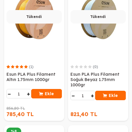
Tükendi
Tükendi
(1)
(0)
Esun PLA Plus Filament
Esun PLA Plus Filament
Altın 1.75mm 1000gr
Soğuk Beyaz 1.75mm
1000gr
−
+
Ekle
−
+
Ekle
856,80 TL
785,40 TL
821,40 TL
%
8