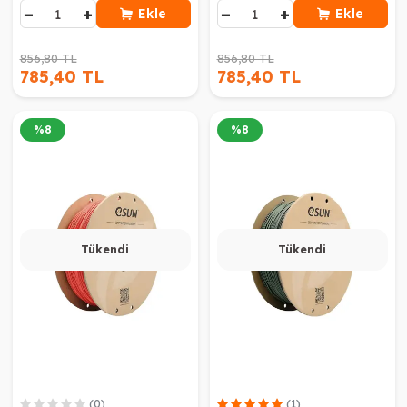
−
+
−
+
Ekle
Ekle
856,80 TL
856,80 TL
785,40 TL
785,40 TL
%
8
%
8
Tükendi
Tükendi
(0)
(1)