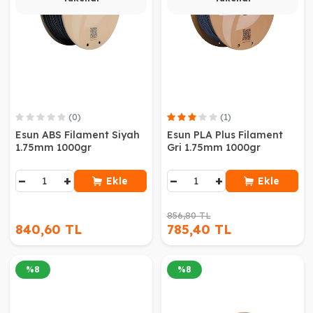
(0)
(1)
Esun ABS Filament Siyah
Esun PLA Plus Filament
1.75mm 1000gr
Gri 1.75mm 1000gr
−
+
−
+
Ekle
Ekle
856,80 TL
840,60 TL
785,40 TL
%
8
%
8