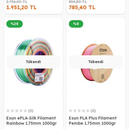
2.736,00 TL
856,80 TL
1.951,20 TL
785,40 TL
%
28
%
8
Tükendi
Tükendi
(0)
(0)
Esun ePLA-Silk Filament
Esun PLA Plus Filament
Rainbow 1.75mm 1000gr
Pembe 1.75mm 1000gr