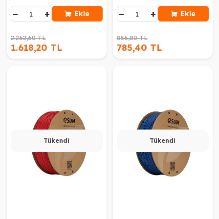
−
+
−
+
Ekle
Ekle
2.262,60 TL
856,80 TL
1.618,20 TL
785,40 TL
Tükendi
Tükendi