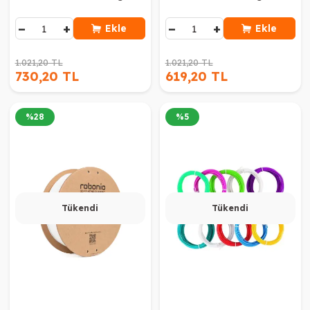
−
+
−
+
Ekle
Ekle
1.021,20 TL
1.021,20 TL
730,20 TL
619,20 TL
%
28
%
5
Tükendi
Tükendi