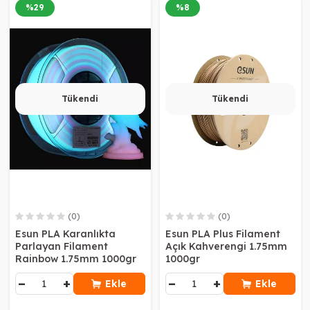
%
29
%
8
Tükendi
Tükendi
(0)
(0)
Esun PLA Karanlıkta
Esun PLA Plus Filament
Parlayan Filament
Açık Kahverengi 1.75mm
Rainbow 1.75mm 1000gr
1000gr
−
+
−
+
Ekle
Ekle