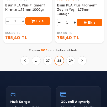
Esun PLA Plus Filament
Esun PLA Plus Filament
Kırmızı 1.75mm 1000gr
Zeytin Yeşil 1.75mm
1000gr
−
+
Ekle
−
+
Ekle
856,80 TL
856,80 TL
785,40 TL
785,40 TL
Toplam
906
ürün bulunmaktadır.
…
27
28
29
Hızlı Kargo
Güvenli Alışveriş