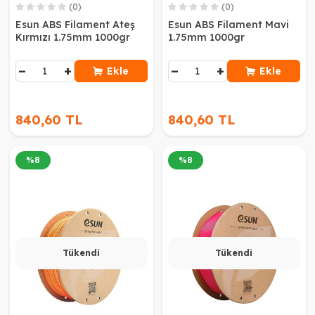
(0)
(0)
Esun ABS Filament Ateş
Esun ABS Filament Mavi
Kırmızı 1.75mm 1000gr
1.75mm 1000gr
−
+
−
+
Ekle
Ekle
840,60 TL
840,60 TL
%
8
%
8
Tükendi
Tükendi