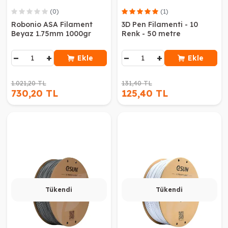
(0)
(1)
Robonio ASA Filament
3D Pen Filamenti - 10
Beyaz 1.75mm 1000gr
Renk - 50 metre
−
+
−
+
Ekle
Ekle
1.021,20 TL
131,40 TL
730,20 TL
125,40 TL
Tükendi
Tükendi