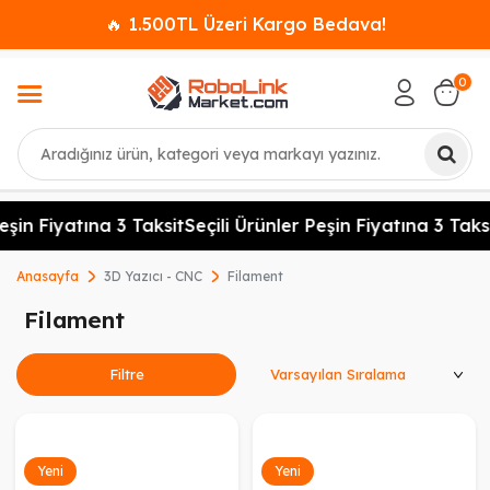
🔥 1.500TL Üzeri Kargo Bedava!
0
Ara
in Fiyatına 3 Taksit
Seçili Ürünler Peşin Fiyatına 3 Taksit
S
Anasayfa
3D Yazıcı - CNC
Filament
Filament
Ürünleri Sırala
Filtre
Yeni
Yeni