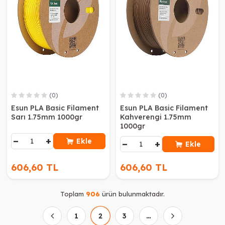
(0)
(0)
Esun PLA Basic Filament
Esun PLA Basic Filament
Sarı 1.75mm 1000gr
Kahverengi 1.75mm
1000gr
−
+
Ekle
−
+
Ekle
606,60 TL
606,60 TL
Toplam
906
ürün bulunmaktadır.
1
2
3
…