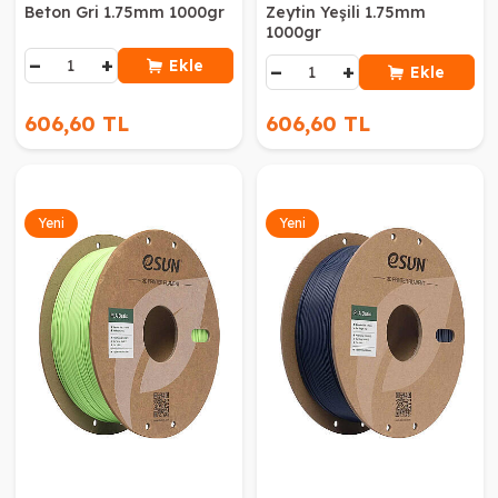
Beton Gri 1.75mm 1000gr
Zeytin Yeşili 1.75mm
1000gr
−
+
Ekle
−
+
Ekle
606,60 TL
606,60 TL
Yeni
Yeni