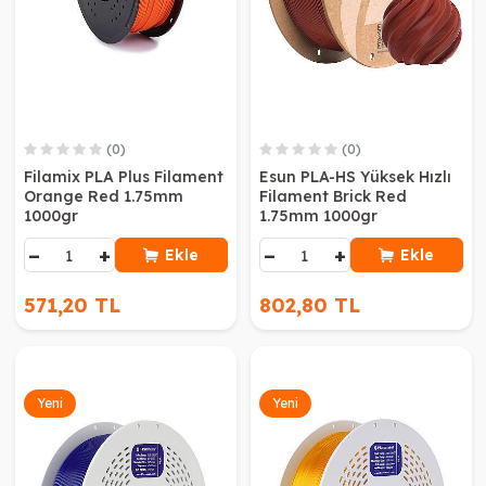
(0)
(0)
Filamix PLA Plus Filament
Esun PLA-HS Yüksek Hızlı
Orange Red 1.75mm
Filament Brick Red
1000gr
1.75mm 1000gr
−
+
−
+
Ekle
Ekle
571,20 TL
802,80 TL
Yeni
Yeni