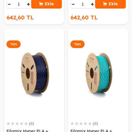
−
+
−
+
Ekle
Ekle
642,60 TL
642,60 TL
Yeni
Yeni
(0)
(0)
Filamix Hyper PLA +
Filamix Hyper PLA +