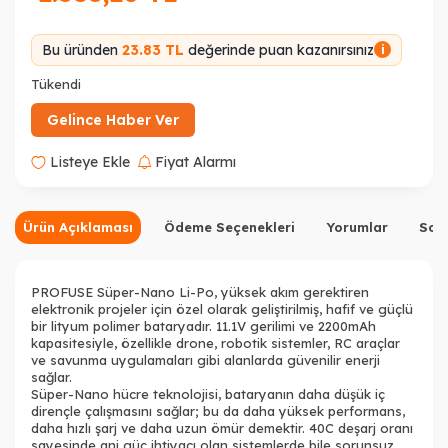
Bu üründen
23.83 TL
değerinde puan kazanırsınız
i
Tükendi
Gelince Haber Ver
Listeye Ekle
Fiyat Alarmı
Ürün Açıklaması
Ödeme Seçenekleri
Yorumlar
Sor
PROFUSE Süper-Nano Li-Po, yüksek akım gerektiren
elektronik projeler için özel olarak geliştirilmiş, hafif ve güçlü
bir lityum polimer bataryadır. 11.1V gerilimi ve 2200mAh
kapasitesiyle, özellikle drone, robotik sistemler, RC araçlar
ve savunma uygulamaları gibi alanlarda güvenilir enerji
sağlar.
Süper-Nano hücre teknolojisi, bataryanın daha düşük iç
dirençle çalışmasını sağlar; bu da daha yüksek performans,
daha hızlı şarj ve daha uzun ömür demektir. 40C deşarj oranı
sayesinde ani güç ihtiyacı olan sistemlerde bile sorunsuz