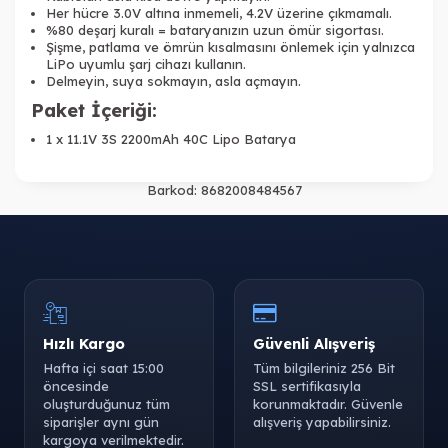
Her hücre 3.0V altına inmemeli, 4.2V üzerine çıkmamalı.
%80 deşarj kuralı = bataryanızın uzun ömür sigortası.
Şişme, patlama ve ömrün kısalmasını önlemek için yalnızca
LiPo uyumlu şarj cihazı kullanın.
Delmeyin, suya sokmayın, asla açmayın.
Paket İçeriği:
1 x 11.1V 3S 2200mAh 40C Lipo Batarya
Barkod:
8682008484567
Hızlı Kargo
Güvenli Alışveriş
Hafta içi saat 15:00
Tüm bilgileriniz 256 Bit
öncesinde
SSL sertifikasıyla
oluşturduğunuz tüm
korunmaktadır. Güvenle
siparişler aynı gün
alışveriş yapabilirsiniz.
kargoya verilmektedir.