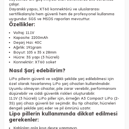
çalışır.
Dayanıklı yapısı, XT60 konnektörü ve uluslararası
sertifikalarıyla hem güvenli hem de profesyonel kullanıma
uygundur. SGS ve MSDS raporları mevcuttur.
Özellikler:
Voltaj: 11.1V
Kapasite: 2200mAh
Deşarj Hızı: 40C
Ağırlık: 191gram
Boyut: 105 x 35 x 28mm
Hücre: 3S yapı (3 hücreli)
Konnektör: XT60 soket
Nasıl Şarj edebilirim?
LiPo pillerin güvenli ve sağlıklı şekilde şarj edilebilmesi için
özel olarak tasarlanmış LiPo şarj cihazları kullanılmalıdır.
Uyumlu olmayan cihazlar, pile zarar verebilir, performansını
düşürebilir ve ciddi güvenlik riskleri oluşturabilir.
11.1V (3 hücreli) LiPo piller için, örneğin A3 Compact LiPo (2-
3S) şarj cihazı güvenli bir seçimdir. Bu tip cihazlar, hücreleri
dengeli şekilde şarj eder ve pil ömrünü uzatır.
Lipo pillerin kullanımında dikkat edilmesi
gerekenler:
Kabloları asla kısa devre yapmayın.