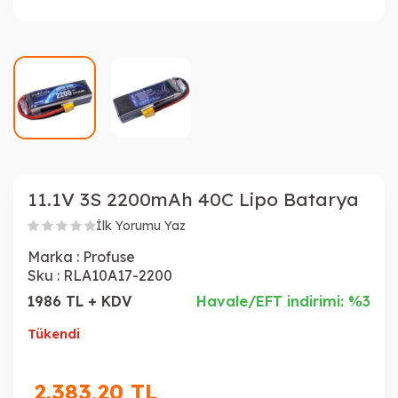
11.1V 3S 2200mAh 40C Lipo Batarya
İlk Yorumu Yaz
Marka :
Profuse
Sku :
RLA10A17-2200
1986 TL + KDV
Havale/EFT indirimi: %3
Tükendi
2.383,20
TL