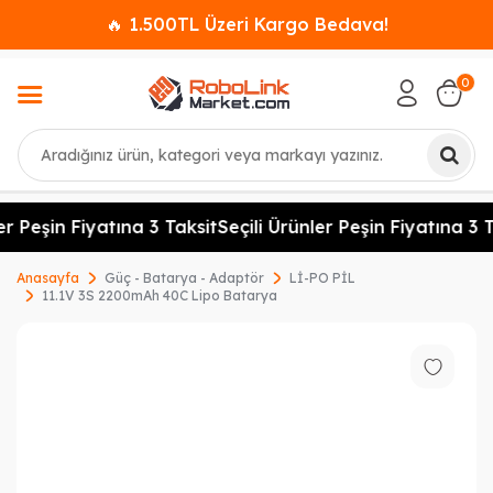
🔥 1.500TL Üzeri Kargo Bedava!
0
Ara
r Peşin Fiyatına 3 Taksit
Seçili Ürünler Peşin Fiyatına 3 T
Anasayfa
Güç - Batarya - Adaptör
Lİ-PO PİL
11.1V 3S 2200mAh 40C Lipo Batarya