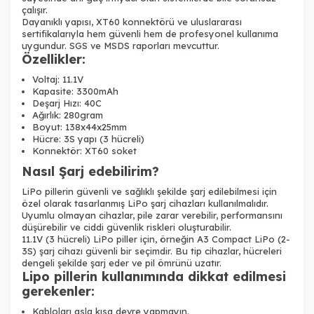
çalışır.
Dayanıklı yapısı, XT60 konnektörü ve uluslararası
sertifikalarıyla hem güvenli hem de profesyonel kullanıma
uygundur. SGS ve MSDS raporları mevcuttur.
Özellikler:
Voltaj: 11.1V
Kapasite: 3300mAh
Deşarj Hızı: 40C
Ağırlık: 280gram
Boyut: 138x44x25mm
Hücre: 3S yapı (3 hücreli)
Konnektör: XT60 soket
Nasıl Şarj edebilirim?
LiPo pillerin güvenli ve sağlıklı şekilde şarj edilebilmesi için
özel olarak tasarlanmış LiPo şarj cihazları kullanılmalıdır.
Uyumlu olmayan cihazlar, pile zarar verebilir, performansını
düşürebilir ve ciddi güvenlik riskleri oluşturabilir.
11.1V (3 hücreli) LiPo piller için, örneğin A3 Compact LiPo (2-
3S) şarj cihazı güvenli bir seçimdir. Bu tip cihazlar, hücreleri
dengeli şekilde şarj eder ve pil ömrünü uzatır.
Lipo pillerin kullanımında dikkat edilmesi
gerekenler:
Kabloları asla kısa devre yapmayın.