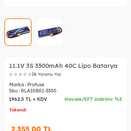
11.1V 3S 3300mAh 40C Lipo Batarya
İlk Yorumu Yaz
Marka :
Profuse
Sku :
RLA10B01-3300
1962.5 TL + KDV
Havale/EFT indirimi: %3
Tükendi
2.355,00
TL