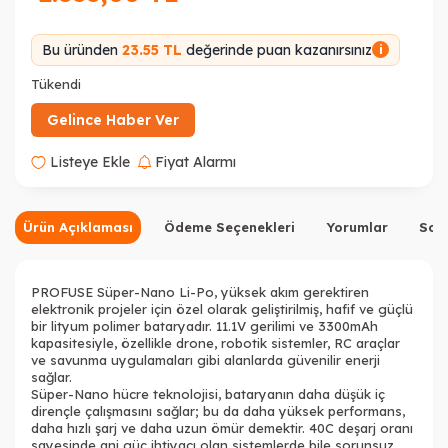
Bu üründen
23.55 TL
değerinde puan kazanırsınız
i
Tükendi
Gelince Haber Ver
Listeye Ekle
Fiyat Alarmı
Ürün Açıklaması
Ödeme Seçenekleri
Yorumlar
Sor
PROFUSE Süper-Nano Li-Po, yüksek akım gerektiren
elektronik projeler için özel olarak geliştirilmiş, hafif ve güçlü
bir lityum polimer bataryadır. 11.1V gerilimi ve 3300mAh
kapasitesiyle, özellikle drone, robotik sistemler, RC araçlar
ve savunma uygulamaları gibi alanlarda güvenilir enerji
sağlar.
Süper-Nano hücre teknolojisi, bataryanın daha düşük iç
dirençle çalışmasını sağlar; bu da daha yüksek performans,
daha hızlı şarj ve daha uzun ömür demektir. 40C deşarj oranı
sayesinde ani güç ihtiyacı olan sistemlerde bile sorunsuz