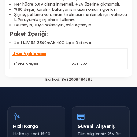
Her hücre 3.0V altına inmemeli, 4.2V üzerine çıkmamalı.
%80 deşarj kuralı = bataryanızın uzun ömür sigortası.
Şişme, patlama ve ömrün kısalmasını önlemek için yalnızca
LiPo uyumlu şarj cihazı kullanın.
Delmeyin, suya sokmayın, asla açmayın.
Paket İçeriği:
1 x 11.1V 3S 3300mAh 40C Lipo Batarya
Ürün Açıklaması
Hücre Sayısı
3S Li-Po
Barkod:
8682008484581
Hızlı Kargo
Güvenli Alışveriş
Hafta içi saat 15:00
Tüm bilgileriniz 256 Bit