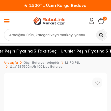
🔥 1.500TL Üzeri Kargo Bedava!
0
Ara
er Peşin Fiyatına 3 Taksit
Seçili Ürünler Peşin Fiyatına 3 T
Anasayfa
Güç - Batarya - Adaptör
Lİ-PO PİL
11.1V 3S 3300mAh 40C Lipo Batarya