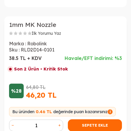
1mm MK Nozzle
İlk Yorumu Yaz
Marka :
Robolink
Sku :
RLD2D14-0101
38.5 TL + KDV
Havale/EFT indirimi: %3
Son 2 Ürün • Kritik Stok
64,80
TL
%28
46,20
TL
Bu üründen
0.46 TL
değerinde puan kazanırsınız
i
SEPETE EKLE