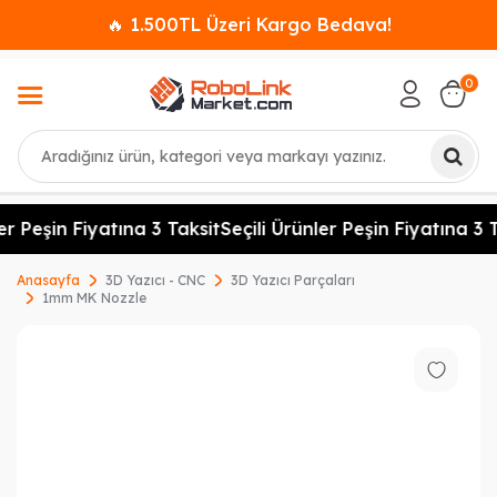
🔥 1.500TL Üzeri Kargo Bedava!
0
Ara
er Peşin Fiyatına 3 Taksit
Seçili Ürünler Peşin Fiyatına 3 T
Anasayfa
3D Yazıcı - CNC
3D Yazıcı Parçaları
1mm MK Nozzle