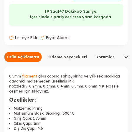
19 Saat
46 Dakika
59 Saniye
içerisinde sipariş verirsen yarın kargoda
Listeye Ekle
Fiyat Alarmı
Ürün Açıklaması
Ödeme Seçenekleri
Yorumlar
Sor
0.5mm
filament
çıkış çapına sahip, pirinç ve yüksek sıcaklığa
dayanıklı malzemeden üretilmiş MK
nozzledır. 0.2mm, 0.3mm, 0.4mm, 0.5mm, 0.6mm MK Nozzle
çeşitleri için tıklayınız.
Özellikler:
Malzeme: Pirinç
Maksimum Baskı Sıcaklığı: 300°C
Giriş Çapı: 1.75mm
Çıkış Çapı: 1mm
Diş Dış Çapı: M6