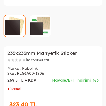
235x235mm Manyetik Sticker
İlk Yorumu Yaz
Marka :
Robolink
Sku :
RLG1A00-1206
269.5 TL + KDV
Havale/EFT indirimi: %3
Tükendi
323,40
TL