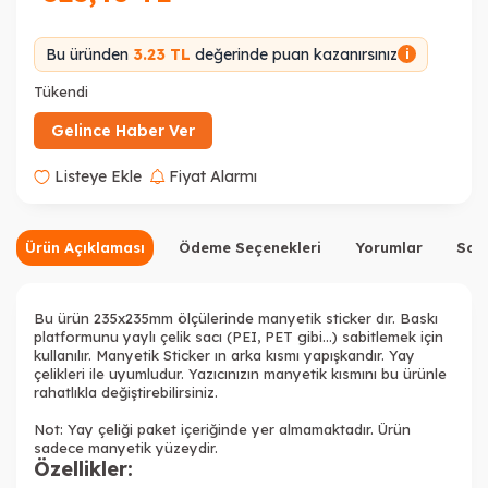
Bu üründen
3.23 TL
değerinde puan kazanırsınız
i
Tükendi
Gelince Haber Ver
Listeye Ekle
Fiyat Alarmı
Ürün Açıklaması
Ödeme Seçenekleri
Yorumlar
Sor
Bu ürün 235x235mm ölçülerinde manyetik sticker dır. Baskı
platformunu yaylı çelik sacı (PEI, PET gibi...) sabitlemek için
kullanılır. Manyetik Sticker ın arka kısmı yapışkandır. Yay
çelikleri ile uyumludur. Yazıcınızın manyetik kısmını bu ürünle
rahatlıkla değiştirebilirsiniz.
Not: Yay çeliği paket içeriğinde yer almamaktadır. Ürün
sadece manyetik yüzeydir.
Özellikler: