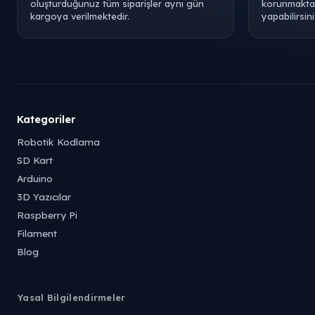
oluşturduğunuz tüm siparişler aynı gün
korunmaktad
kargoya verilmektedir.
yapabilirsini
Kategoriler
Robotik Kodlama
SD Kart
Arduino
3D Yazıcılar
Raspberry Pi
Filament
Blog
Yasal Bilgilendirmeler