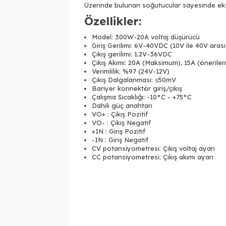
Üzerinde bulunan soğutucular sayesinde eks
Özellikler:
Model: 300W-20A voltaj düşürücü
Giriş Gerilimi: 6V-40VDC (10V ile 40V arası 
Çıkış gerilimi: 1.2V-36VDC
Çıkış Akımı: 20A (Maksimum), 15A (önerilen
Verimlilik: %97 (24V-12V)
Çıkış Dalgalanması: ≤50mV
Bariyer konnektör giriş/çıkış
Çalışma Sıcaklığı: -10°C - +75°C
Dahili güç anahtarı
VO+ : Çıkış Pozitif
VO- : Çıkış Negatif
+IN : Giriş Pozitif
-IN : Giriş Negatif
CV potansiyometresi: Çıkış voltaj ayarı
CC potansiyometresi: Çıkış akımı ayarı