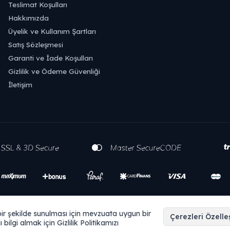
Teslimat Koşulları
Hakkımızda
Üyelik ve Kullanım Şartları
Satış Sözleşmesi
Garanti ve İade Koşulları
Gizlilik ve Ödeme Güvenliği
İletişim
i bir şekilde sunulması için mevzuata uygun bir
Çerezleri Özelleş
ı bilgi almak için Gizlilik Politikamızı
T
-Soft
E-Ticaret
Sistemleriyle Hazırlanmıştır.