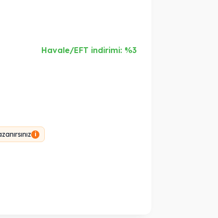
Havale/EFT indirimi: %3
zanırsınız
i