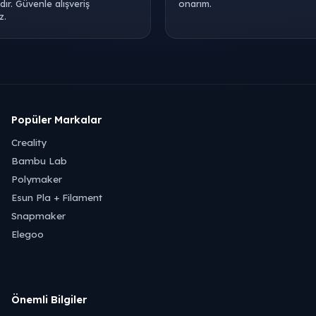
ır. Güvenle alışveriş
onarım.
z.
Popüler Markalar
Creality
Bambu Lab
Polymaker
Esun Pla + Filament
Snapmaker
Elegoo
Önemli Bilgiler