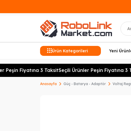
Ara
Ürün Kategorileri
Yeni Ürünl
r Peşin Fiyatına 3 Taksit
Seçili Ürünler Peşin Fiyatına 3 Ta
Anasayfa
Güç - Batarya - Adaptör
Voltaj Regü