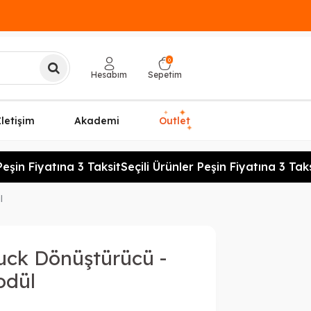
0
Hesabım
Sepetim
✦
✦
İletişim
Akademi
Outlet
✦
şin Fiyatına 3 Taksit
Seçili Ürünler Peşin Fiyatına 3 Taksi
l
ck Dönüştürücü -
odül