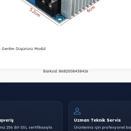
 Gerilim Düşürücü Modül
Barkod:
8682008438416
ışveriş
Uzman Teknik Servis
iniz 256 Bit SSL sertifikasıyla
Ürünleriniz için profesyonel b