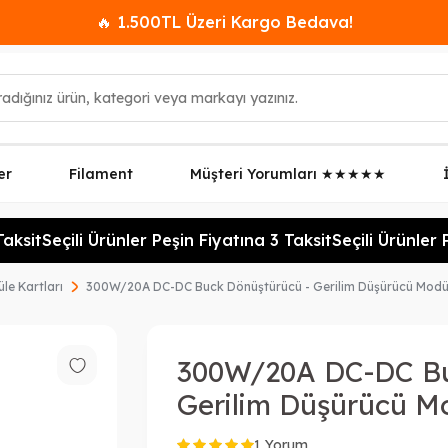
🔥 1.500TL Üzeri Kargo Bedava!
er
Filament
Müşteri Yorumları ★★★★★
ksit
Seçili Ürünler Peşin Fiyatına 3 Taksit
Seçili Ürünler Pe
le Kartları
300W/20A DC-DC Buck Dönüştürücü - Gerilim Düşürücü Modü
300W/20A DC-DC Bu
Gerilim Düşürücü M
1 Yorum