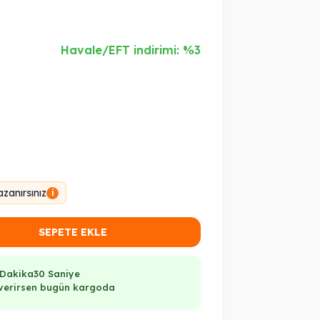
Havale/EFT indirimi: %3
zanırsınız
i
SEPETE EKLE
 Dakika
30 Saniye
ş verirsen bugün kargoda