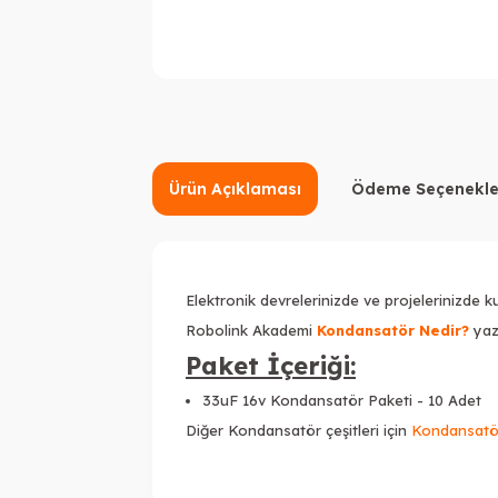
Ürün Açıklaması
Ödeme Seçenekle
Elektronik devrelerinizde ve projelerinizde
Robolink Akademi
Kondansatör Nedir?
yazı
Paket İçeriği:
33uF 16v Kondansatör Paketi - 10 Adet
Diğer Kondansatör çeşitleri için
Kondansatö