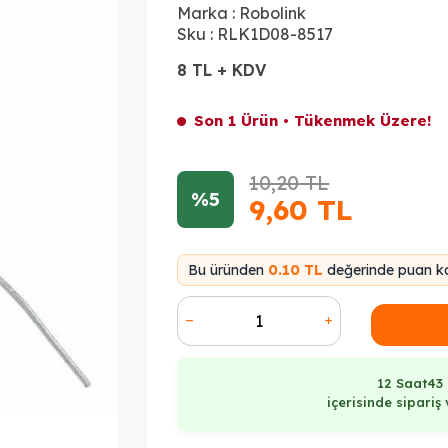
Marka :
Robolink
Sku :
RLK1D08-8517
8 TL + KDV
Son 1 Ürün • Tükenmek Üzere!
10,20
TL
%5
9,60
TL
Bu üründen
0.10 TL
değerinde puan ka
12 Saat
43
içerisinde sipari