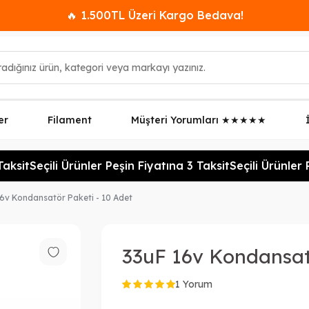
🔥 1.500TL Üzeri Kargo Bedava!
er
Filament
Müşteri Yorumları ★★★★★
aksit
Seçili Ürünler Peşin Fiyatına 3 Taksit
Seçili Ürünler P
6v Kondansatör Paketi - 10 Adet
33uF 16v Kondansatö
1 Yorum