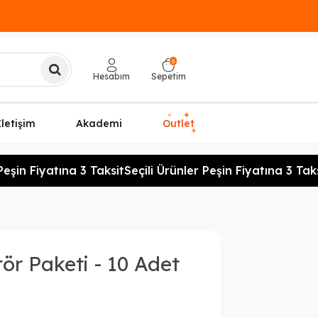
0
Hesabım
Sepetim
✦
✦
İletişim
Akademi
Outlet
✦
eşin Fiyatına 3 Taksit
Seçili Ürünler Peşin Fiyatına 3 Taksi
r Paketi - 10 Adet