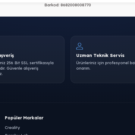
Barkod:
8682008008770
ışveriş
Uzman Teknik Servis
iniz 256 Bit SSL sertifikasıyla
Ürünleriniz için profesyonel b
ır. Güvenle alışveriş
onarım.
z.
Popüler Markalar
Creality