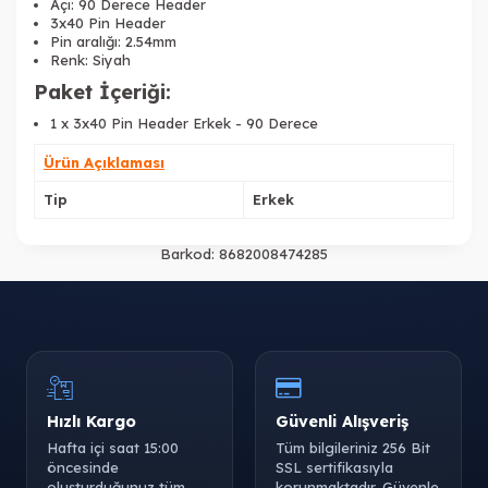
Açı: 90 Derece Header
3x40 Pin Header
Pin aralığı: 2.54mm
Renk: Siyah
Paket İçeriği:
1 x 3x40 Pin Header Erkek - 90 Derece
Ürün Açıklaması
Tip
Erkek
Barkod:
8682008474285
Hızlı Kargo
Güvenli Alışveriş
Hafta içi saat 15:00
Tüm bilgileriniz 256 Bit
öncesinde
SSL sertifikasıyla
oluşturduğunuz tüm
korunmaktadır. Güvenle