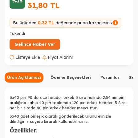
%15
31,80
TL
Bu üründen
0.32 TL
değerinde puan kazanırsınız
i
Tükendi
Gelince Haber Ver
Listeye Ekle
Fiyat Alarmı
Ürün Açıklaması
Ödeme Seçenekleri
Yorumlar
Sor
3x40 pin 90 derece header erkek 3 sıra halinde 2.54mm pin
aralığına sahip 40 pin toplamda 120 pin erkek header. 3 Sıralı
her bir sırada 40 pin erkek header mevcuttur.
3x40 adet birleşik olarak gönderilecek ürünü elinizle
dilediğiniz sayıda kırarak kullanabilirsiniz.
Özellikler: