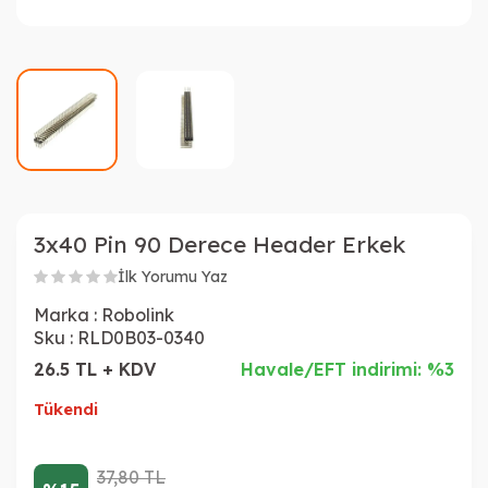
3x40 Pin 90 Derece Header Erkek
İlk Yorumu Yaz
Marka :
Robolink
Sku :
RLD0B03-0340
26.5 TL + KDV
Havale/EFT indirimi: %3
Tükendi
37,80
TL