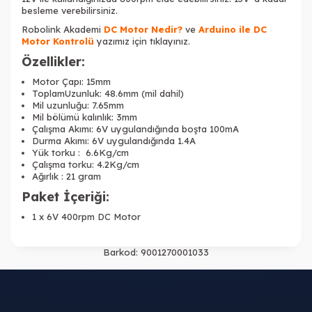
besleme verebilirsiniz.
Robolink Akademi
DC Motor Nedir?
ve
Arduino ile DC
Motor Kontrolü
yazımız için tıklayınız.
Özellikler:
Motor Çapı: 15mm
ToplamUzunluk: 48.6mm (mil dahil)
Mil uzunluğu: 7.65mm
Mil bölümü kalınlık: 3mm
Çalışma Akımı: 6V uygulandığında boşta 100mA
Durma Akımı: 6V uygulandığında 1.4A
Yük torku : 6.6Kg/cm
Çalışma torku: 4.2Kg/cm
Ağırlık : 21 gram
Paket İçeriği:
1 x 6V 400rpm DC Motor
Barkod:
9001270001033