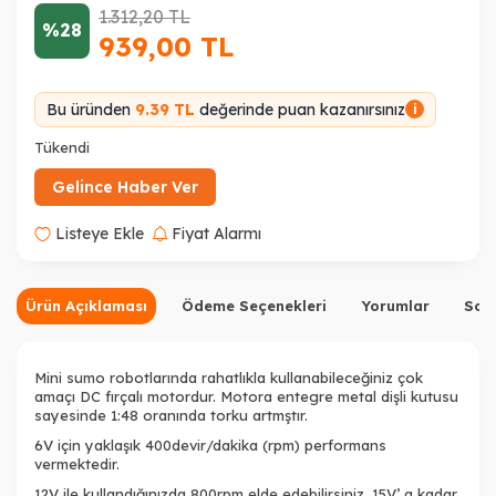
1.312,20
TL
%28
939,00
TL
Bu üründen
9.39 TL
değerinde puan kazanırsınız
i
Tükendi
Gelince Haber Ver
Listeye Ekle
Fiyat Alarmı
Ürün Açıklaması
Ödeme Seçenekleri
Yorumlar
Sor
Mini sumo robotlarında rahatlıkla kullanabileceğiniz çok
amaçı DC fırçalı motordur. Motora entegre metal dişli kutusu
sayesinde 1:48 oranında torku artmştır.
6V için yaklaşık 400devir/dakika (rpm) performans
vermektedir.
12V ile kullandığınızda 800rpm elde edebilirsiniz. 15V’ a kadar