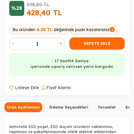
598,80
TL
%28
428,40
TL
Bu üründen
4.28 TL
değerinde puan kazanırsınız
i
SEPETE EKLE
17 Saat
54 Saniye
içerisinde sipariş verirsen yarın kargoda
Listeye Ekle
Fiyat Alarmı
Ürün Açıklaması
Ödeme Seçenekleri
Yorumlar
Sor
Antistatik ESD poşet, ESD duyarlı ürünlerin saklanması,
taşınması ve paketlenmesinde statik elektrik etkilerinden