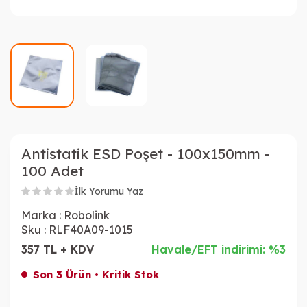
Antistatik ESD Poşet - 100x150mm -
100 Adet
İlk Yorumu Yaz
Marka :
Robolink
Sku :
RLF40A09-1015
357 TL + KDV
Havale/EFT indirimi: %3
Son 3 Ürün • Kritik Stok