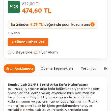
672,00
TL
%29
474,60
TL
Bu üründen
4.75 TL
değerinde puan kazanırsınız
i
Tükendi
Gelince Haber Ver
Listeye Ekle
Fiyat Alarmı
Ürün Açıklaması
Ödeme Seçenekleri
Yorumlar
Sor
Bambu Lab X1/P1 Serisi Arka Kafa Muhafazası
(SPP052),
yazıcının arka kafa bölümünde yer alan hassas
bileşenleri toz, darbe ve dış etkenlere karşı korumak için
tasarlanmıştır. Dayanıklı yapısı sayesinde uzun ömürlü
kullanım sunar ve yazıcının genel güvenliğini artırır. Pratik
montaj tasarımı ile ek bir işlem gerektirmeden kolayca
takılabilir. Bambu Lab X1 ve P1 serisi yazıcılarla tam