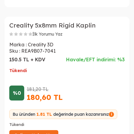
Creality 5x8mm Rigid Kaplin
İlk Yorumu Yaz
Marka :
Creality 3D
Sku :
REA9B07-7041
150.5 TL + KDV
Havale/EFT indirimi: %3
Tükendi
181,20
TL
%0
180,60
TL
Bu üründen
1.81 TL
değerinde puan kazanırsınız
i
Tükendi