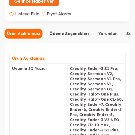
Gelince Haber Ver
Listeye Ekle
Fiyat Alarmı
Ürün Açıklaması
Ödeme Seçenekleri
Yorumlar
Sor
Ürün Açıklaması
Uyumlu 3D Yazıcı
Creality Ender-3 S1 Pro,
Creality Sermoon V2,
Creality Sermoon V1 Pro,
Creality Sermoon V1,
Creality Sermoon D1,
Creality Halot-One Plus,
Creality Halot-One CL-60,
Creality Ender-7, Creality
Ender-6, Creality Ender-5
Pro, Creality Ender-5,
Creality Ender-3 V2 NEO,
Creality CR-10 Max,
Creality Ender-3 S1 Plus,