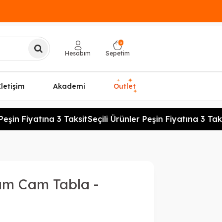
0
Hesabım
Sepetim
✦
✦
İletişim
Akademi
Outlet
✦
Peşin Fiyatına 3 Taksit
Seçili Ürünler Peşin Fiyatına 3 Taks
um Cam Tabla -