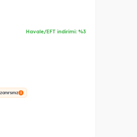
Havale/EFT indirimi: %3
anırsınız
i