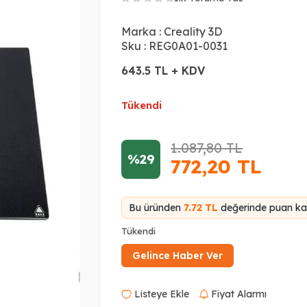
Marka :
Creality 3D
Sku :
REG0A01-0031
643.5 TL + KDV
Tükendi
1.087,80
TL
%29
772,20
TL
Bu üründen
7.72 TL
değerinde puan kaz
Tükendi
Gelince Haber Ver
Listeye Ekle
Fiyat Alarmı