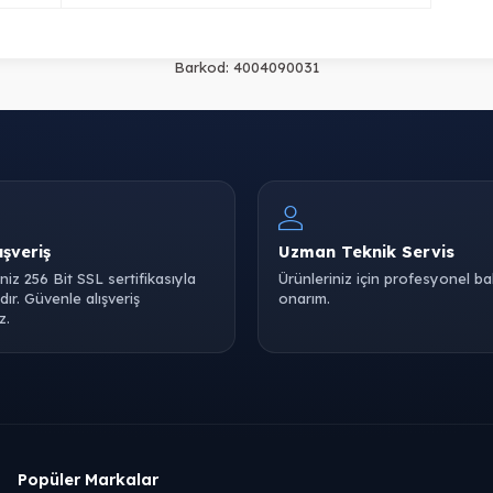
Barkod:
4004090031
ışveriş
Uzman Teknik Servis
iniz 256 Bit SSL sertifikasıyla
Ürünleriniz için profesyonel b
ır. Güvenle alışveriş
onarım.
z.
Popüler Markalar