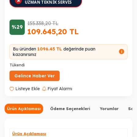
🛠
UZMAN TEKNİK SERVİS
155.338,20
TL
%29
109.645,20
TL
Bu üründen
1096.45 TL
değerinde puan
i
kazanırsınız
Tükendi
Gelince Haber Ver
Listeye Ekle
Fiyat Alarmı
Ürün Açıklaması
Ödeme Seçenekleri
Yorumlar
Sor
Ürün Açıklaması