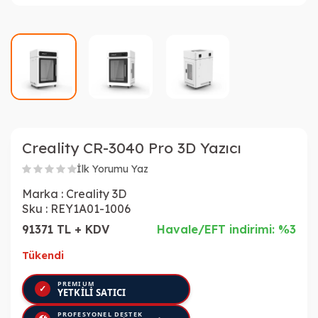
Creality CR-3040 Pro 3D Yazıcı
İlk Yorumu Yaz
Marka :
Creality 3D
Sku :
REY1A01-1006
91371 TL + KDV
Havale/EFT indirimi: %3
Tükendi
PREMIUM
✓
YETKİLİ SATICI
PROFESYONEL DESTEK