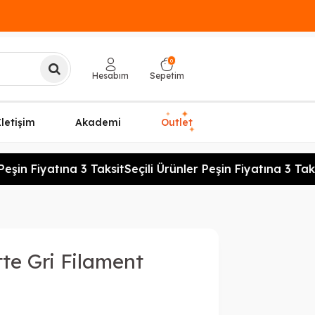
0
Hesabım
Sepetim
✦
✦
İletişim
Akademi
Outlet
✦
eşin Fiyatına 3 Taksit
Seçili Ürünler Peşin Fiyatına 3 Taksi
te Gri Filament