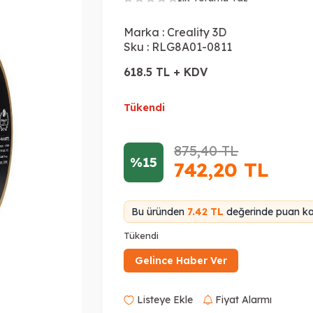
Marka :
Creality 3D
Sku :
RLG8A01-0811
618.5 TL + KDV
Tükendi
875,40
TL
%15
742,20
TL
Bu üründen
7.42 TL
değerinde puan kaz
Tükendi
Gelince Haber Ver
Listeye Ekle
Fiyat Alarmı