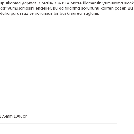
lup tıkanma yapmaz. Creality CR-PLA Matte filamentin yumuşama sıcaklığ
da" yumuşamasını engeller, bu da tıkanma sorununu kökten çözer. Bu öz
daha pürüzsüz ve sorunsuz bir baskı süreci sağlanır.
 1.75mm 1000gr