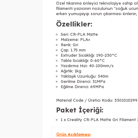
Özel tıkanma önleyici teknolojiye sahip o
filamenti yazıcının nozulunun "soğuk ucun
erken yumuşayıp sorun çıkarması önlenir, 
Özellikler:
Seri: CR-PLA Matte
Malzeme: PLA+
Renk: Gri
Çap: 1.75 mm
Extruder Sıcaklığı: 190-230°C
Tabla Sıcaklığı: 0-60°C
Yazdırma Hızı: 40-100mm/s
Ağırlık: 1kg
Yaklaşık Uzunluğu: 340m
Gerilme Direnci: 31MPa
Eğilme Direnci: 69MPa
Material Code / Üretici Kodu: 3301010299
Paket İçeriği:
1 x Creality CR-PLA Matte Gri Filament
Ürün Açıklaması