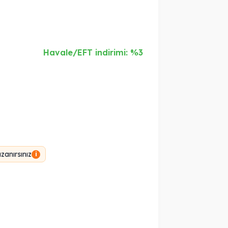
Havale/EFT indirimi: %3
anırsınız
i