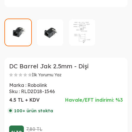
DC Barrel Jak 2.5mm - Dişi
İlk Yorumu Yaz
Marka :
Robolink
Sku :
RLD2D18-1546
4.5 TL + KDV
Havale/EFT indirimi: %3
100+ ürün stokta
7,80
TL