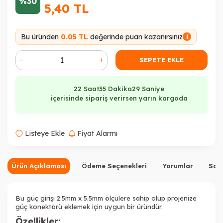
%30
5,40
TL
Bu üründen
0.05 TL
değerinde puan kazanırsınız
i
SEPETE EKLE
22 Saat
35 Dakika
28 Saniye
içerisinde sipariş verirsen yarın kargoda
Listeye Ekle
Fiyat Alarmı
Ürün Açıklaması
Ödeme Seçenekleri
Yorumlar
Sor
Bu güç girişi 2.5mm x 5.5mm ölçülere sahip olup projenize
güç konektörü eklemek için uygun bir üründür.
Özellikler: