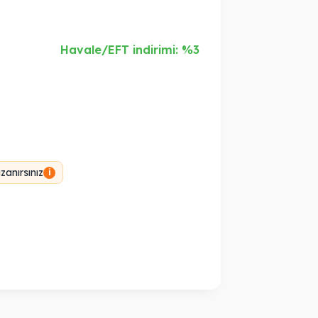
Havale/EFT indirimi: %3
anırsınız
i