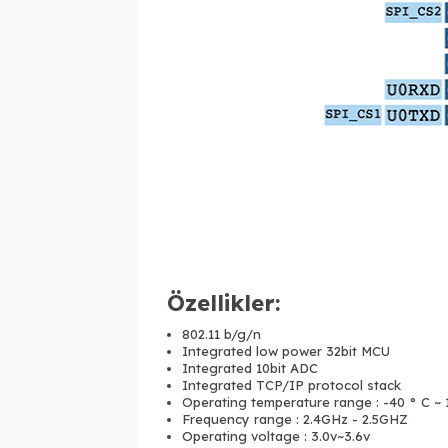
Özellikler:
802.11 b/g/n
Integrated low power 32bit MCU
Integrated 10bit ADC
Integrated TCP/IP protocol stack
Operating temperature range : -40 ° C ~ 
Frequency range : 2.4GHz - 2.5GHZ
Operating voltage : 3.0v~3.6v