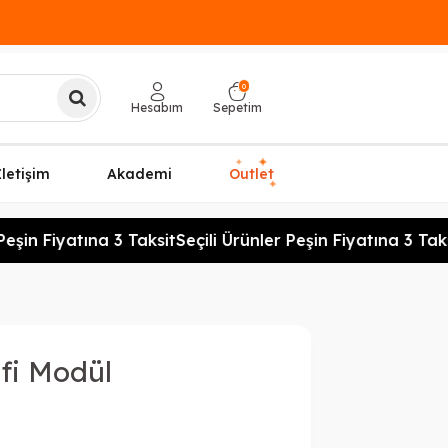
0
Hesabım
Sepetim
✦
✦
İletişim
Akademi
Outlet
✦
şin Fiyatına 3 Taksit
Seçili Ürünler Peşin Fiyatına 3 Taksi
fi Modül