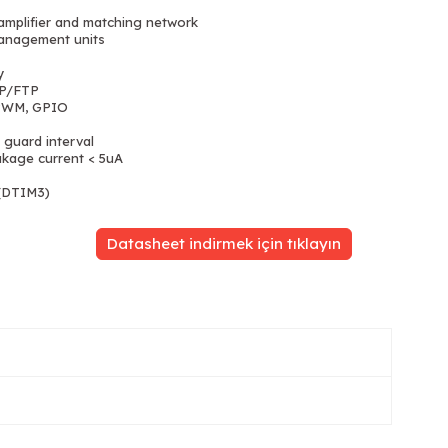
amplifier and matching network
management units
y
TP/FTP
, PWM, GPIO
guard interval
kage current < 5uA
(DTIM3)
Datasheet indirmek için tıklayın