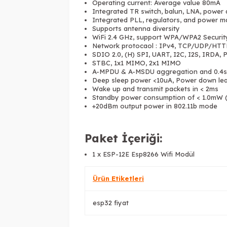
Operating current: Average value 80mA
Integrated TR switch, balun, LNA, power 
Integrated PLL, regulators, and power 
Supports antenna diversity
WiFi 2.4 GHz, support WPA/WPA2 Securit
Network protocaol : IPv4, TCP/UDP/HT
SDIO 2.0, (H) SPI, UART, I2C, I2S, IRDA
STBC, 1x1 MIMO, 2x1 MIMO
A-MPDU & A-MSDU aggregation and 0.4s 
Deep sleep power <10uA, Power down lea
Wake up and transmit packets in < 2ms
Standby power consumption of < 1.0mW 
+20dBm output power in 802.11b mode
Paket İçeriği:
1 x ESP-12E Esp8266 Wifi Modül
Ürün Etiketleri
esp32 fiyat