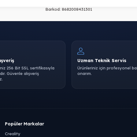
Barkod:
8682008431301
ışveriş
Uzman Teknik Servis
iniz 256 Bit SSL sertifikasıyla
Ürünleriniz için profesyonel b
ır. Güvenle alışveriş
onarım.
z.
Popüler Markalar
Creality