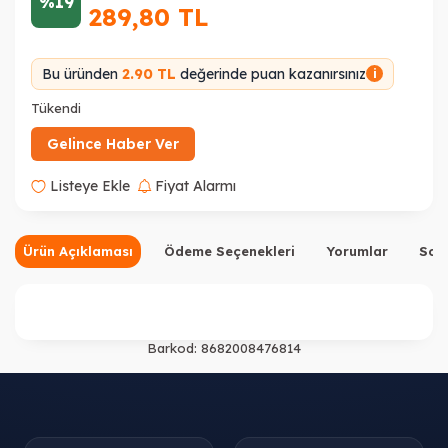
%19
289,80
TL
Bu üründen
2.90 TL
değerinde puan kazanırsınız
i
Tükendi
Gelince Haber Ver
Listeye Ekle
Fiyat Alarmı
Ürün Açıklaması
Ödeme Seçenekleri
Yorumlar
Sor
Barkod:
8682008476814