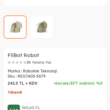
FilBot Robot
İlk Yorumu Yaz
Marka :
Robolink Teknoloji
Sku :
REG7A03-5679
241.5 TL + KDV
Havale/EFT indirimi: %3
Tükendi
360,60
TL