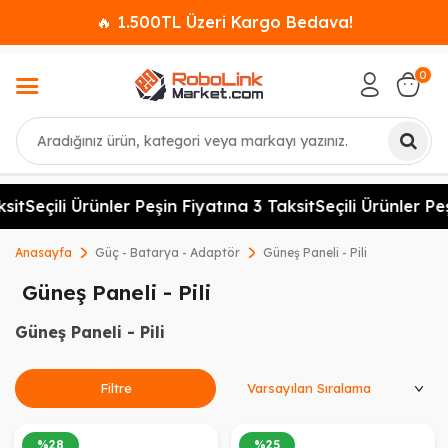
🔥 1.500TL Üzeri Kargo Bedava!
0
Ara
t
Seçili Ürünler Peşin Fiyatına 3 Taksit
Seçili Ürünler Peşi
Anasayfa
Güç - Batarya - Adaptör
Güneş Paneli - Pili
Güneş Paneli - Pili
Güneş Paneli - Pili
Ürünleri Sırala
Filtre
%
28
%
25