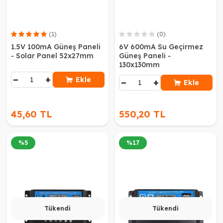
(1)
(0)
1.5V 100mA Güneş Paneli
6V 600mA Su Geçirmez
- Solar Panel 52x27mm
Güneş Paneli -
130x130mm
−
+
Ekle
−
+
Ekle
45,60 TL
550,20 TL
%
5
%
17
Tükendi
Tükendi