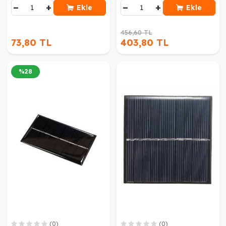
−
+
−
+
Ekle
Ekle
456,60 TL
73,80 TL
403,80 TL
%
28
(0)
(0)