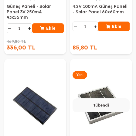
Güneş Paneli - Solar
4.2V 100mA Güneş Paneli
Panel 3V 250mA
- Solar Panel 60x60mm
93x55mm
−
+
Ekle
−
+
Ekle
469,80 TL
336,00 TL
85,80 TL
Yeni
Tükendi