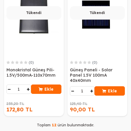
Tükendi
Tükendi
(0)
(0)
Monokristal Güneş Pili-
Güneş Paneli - Solar
1.5V/500mA-110x70mm
Panel 1.5V 100mA
40x40mm
−
+
Ekle
−
+
Ekle
235,20 TL
125,40 TL
172,80 TL
90,00 TL
Toplam
12
ürün bulunmaktadır.