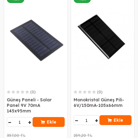
(0)
(0)
Güneş Paneli - Solar
Monokristal Güneş Pili-
Panel 9V 70mA
6V/150mA-105x66mm
145x95mm
−
+
Ekle
−
+
Ekle
357,00 TL
259,20 TL