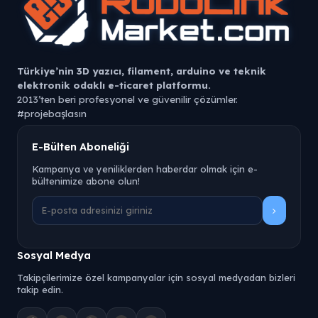
Türkiye’nin 3D yazıcı, filament, arduino ve teknik
elektronik odaklı e-ticaret platformu.
2013’ten beri profesyonel ve güvenilir çözümler.
#projebaşlasın
Robolink Market, 3D yazıcı teknolojileri, filament çeşitleri ve
E-Bülten Aboneliği
teknik elektronik bileşenler alanında uzmanlaşmış Türkiye
merkezli bir e-ticaret platformudur.
Kampanya ve yeniliklerden haberdar olmak için e-
bültenimize abone olun!
PLA, PETG, TPU, ABS gibi filament türlerinden 3D yazıcı
yedek parçalarına, elektronik geliştirme kartlarından
mekanik bileşenlere kadar geniş bir ürün gamı sunar.
2013 yılından bu yana üreticiler, mühendisler ve maker
toplulukları için doğru ürün, hızlı teslimat ve teknik destek
Sosyal Medya
odağıyla hizmet vermektedir.
Takipçilerimize özel kampanyalar için sosyal medyadan bizleri
takip edin.