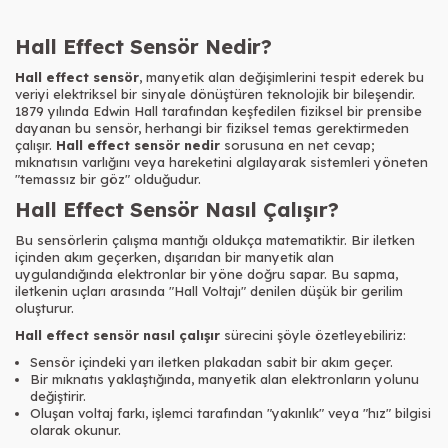
Hall Effect Sensör Nedir?
Hall effect sensör
, manyetik alan değişimlerini tespit ederek bu
veriyi elektriksel bir sinyale dönüştüren teknolojik bir bileşendir.
1879 yılında Edwin Hall tarafından keşfedilen fiziksel bir prensibe
dayanan bu sensör, herhangi bir fiziksel temas gerektirmeden
çalışır.
Hall effect sensör nedir
sorusuna en net cevap;
mıknatısın varlığını veya hareketini algılayarak sistemleri yöneten
"temassız bir göz" olduğudur.
Hall Effect Sensör Nasıl Çalışır?
Bu sensörlerin çalışma mantığı oldukça matematiktir. Bir iletken
içinden akım geçerken, dışarıdan bir manyetik alan
uygulandığında elektronlar bir yöne doğru sapar. Bu sapma,
iletkenin uçları arasında "Hall Voltajı" denilen düşük bir gerilim
oluşturur.
Hall effect sensör nasıl çalışır
sürecini şöyle özetleyebiliriz:
Sensör içindeki yarı iletken plakadan sabit bir akım geçer.
Bir mıknatıs yaklaştığında, manyetik alan elektronların yolunu
değiştirir.
Oluşan voltaj farkı, işlemci tarafından "yakınlık" veya "hız" bilgisi
olarak okunur.