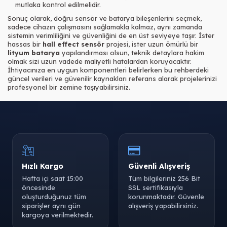
mutlaka kontrol edilmelidir.
Sonuç olarak, doğru sensör ve batarya bileşenlerini seçmek,
sadece cihazın çalışmasını sağlamakla kalmaz, aynı zamanda
sistemin verimliliğini ve güvenliğini de en üst seviyeye taşır. İster
hassas bir
hall effect sensör
projesi, ister uzun ömürlü bir
lityum batarya
yapılandırması olsun, teknik detaylara hakim
olmak sizi uzun vadede maliyetli hatalardan koruyacaktır.
İhtiyacınıza en uygun komponentleri belirlerken bu rehberdeki
güncel verileri ve güvenilir kaynakları referans alarak projelerinizi
profesyonel bir zemine taşıyabilirsiniz.
Hızlı Kargo
Güvenli Alışveriş
Hafta içi saat 15:00
Tüm bilgileriniz 256 Bit
öncesinde
SSL sertifikasıyla
oluşturduğunuz tüm
korunmaktadır. Güvenle
siparişler aynı gün
alışveriş yapabilirsiniz.
kargoya verilmektedir.