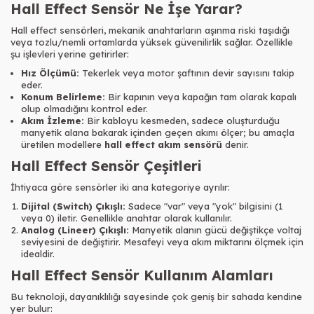
Hall Effect Sensör Ne İşe Yarar?
Hall effect sensörleri, mekanik anahtarların aşınma riski taşıdığı
veya tozlu/nemli ortamlarda yüksek güvenilirlik sağlar. Özellikle
şu işlevleri yerine getirirler:
Hız Ölçümü:
Tekerlek veya motor şaftının devir sayısını takip
eder.
Konum Belirleme:
Bir kapının veya kapağın tam olarak kapalı
olup olmadığını kontrol eder.
Akım İzleme:
Bir kabloyu kesmeden, sadece oluşturduğu
manyetik alana bakarak içinden geçen akımı ölçer; bu amaçla
üretilen modellere
hall effect akım sensörü
denir.
Hall Effect Sensör Çeşitleri
İhtiyaca göre sensörler iki ana kategoriye ayrılır:
Dijital (Switch) Çıkışlı:
Sadece "var" veya "yok" bilgisini (1
veya 0) iletir. Genellikle anahtar olarak kullanılır.
Analog (Lineer) Çıkışlı:
Manyetik alanın gücü değiştikçe voltaj
seviyesini de değiştirir. Mesafeyi veya akım miktarını ölçmek için
idealdir.
Hall Effect Sensör Kullanım Alamları
Bu teknoloji, dayanıklılığı sayesinde çok geniş bir sahada kendine
yer bulur: