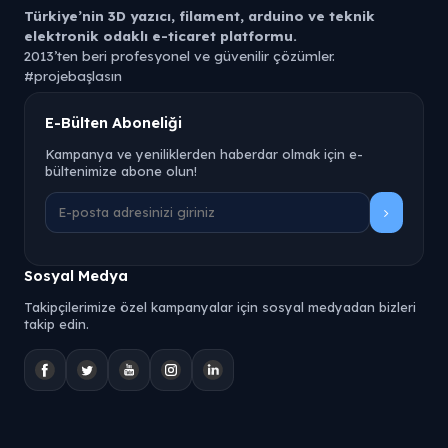
Türkiye’nin 3D yazıcı, filament, arduino ve teknik
elektronik odaklı e-ticaret platformu.
2013’ten beri profesyonel ve güvenilir çözümler.
#projebaşlasın
Robolink Market, 3D yazıcı teknolojileri, filament çeşitleri ve
E-Bülten Aboneliği
teknik elektronik bileşenler alanında uzmanlaşmış Türkiye
merkezli bir e-ticaret platformudur.
Kampanya ve yeniliklerden haberdar olmak için e-
bültenimize abone olun!
PLA, PETG, TPU, ABS gibi filament türlerinden 3D yazıcı
yedek parçalarına, elektronik geliştirme kartlarından
mekanik bileşenlere kadar geniş bir ürün gamı sunar.
2013 yılından bu yana üreticiler, mühendisler ve maker
toplulukları için doğru ürün, hızlı teslimat ve teknik destek
Sosyal Medya
odağıyla hizmet vermektedir.
Takipçilerimize özel kampanyalar için sosyal medyadan bizleri
takip edin.