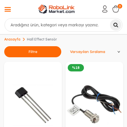
0
Ara
Anasayfa
Hall Effect Sensör
Ürünleri Sırala
Filtre
%
18