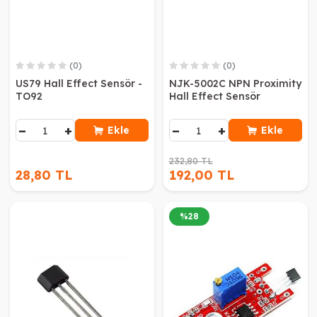
(0)
(0)
US79 Hall Effect Sensör -
NJK-5002C NPN Proximity
TO92
Hall Effect Sensör
−
+
−
+
Ekle
Ekle
232,80 TL
28,80 TL
192,00 TL
%
28