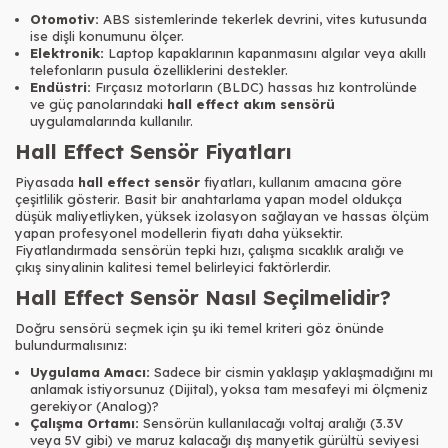
Otomotiv:
ABS sistemlerinde tekerlek devrini, vites kutusunda
ise dişli konumunu ölçer.
Elektronik:
Laptop kapaklarının kapanmasını algılar veya akıllı
telefonların pusula özelliklerini destekler.
Endüstri:
Fırçasız motorların (BLDC) hassas hız kontrolünde
ve güç panolarındaki
hall effect akım sensörü
uygulamalarında kullanılır.
Hall Effect Sensör Fiyatları
Piyasada
hall effect sensör
fiyatları, kullanım amacına göre
çeşitlilik gösterir. Basit bir anahtarlama yapan model oldukça
düşük maliyetliyken, yüksek izolasyon sağlayan ve hassas ölçüm
yapan profesyonel modellerin fiyatı daha yüksektir.
Fiyatlandırmada sensörün tepki hızı, çalışma sıcaklık aralığı ve
çıkış sinyalinin kalitesi temel belirleyici faktörlerdir.
Hall Effect Sensör Nasıl Seçilmelidir?
Doğru sensörü seçmek için şu iki temel kriteri göz önünde
bulundurmalısınız:
Uygulama Amacı:
Sadece bir cismin yaklaşıp yaklaşmadığını mı
anlamak istiyorsunuz (Dijital), yoksa tam mesafeyi mi ölçmeniz
gerekiyor (Analog)?
Çalışma Ortamı:
Sensörün kullanılacağı voltaj aralığı (3.3V
veya 5V gibi) ve maruz kalacağı dış manyetik gürültü seviyesi