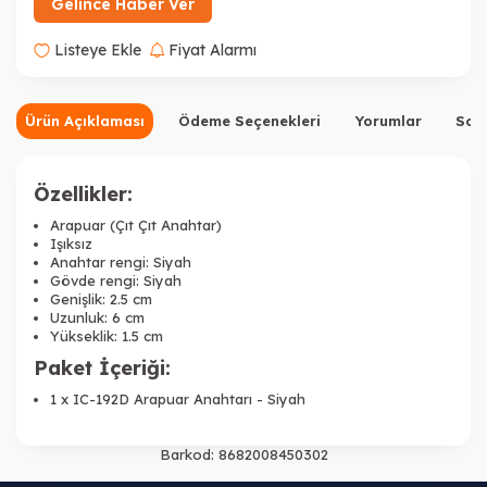
Gelince Haber Ver
Listeye Ekle
Fiyat Alarmı
Ürün Açıklaması
Ödeme Seçenekleri
Yorumlar
Sor
Özellikler:
Arapuar (Çıt Çıt Anahtar)
Işıksız
Anahtar rengi: Siyah
Gövde rengi: Siyah
Genişlik: 2.5 cm
Uzunluk: 6 cm
Yükseklik: 1.5 cm
Paket İçeriği:
1 x
IC-192D Arapuar Anahtarı - Siyah
Barkod:
8682008450302