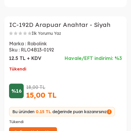
IC-192D Arapuar Anahtar - Siyah
İlk Yorumu Yaz
Marka :
Robolink
Sku :
RLO4B13-0192
12.5 TL + KDV
Havale/EFT indirimi: %3
Tükendi
18,00
TL
%16
15,00
TL
Bu üründen
0.15 TL
değerinde puan kazanırsınız
i
Tükendi