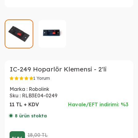
IC-249 Hoparlör Klemensi - 2'li
1 Yorum
Marka :
Robolink
Sku :
RLB3E04-0249
11 TL + KDV
Havale/EFT indirimi: %3
8 ürün stokta
18,00
TL