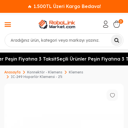
🔥 1.500TL Üzeri Kargo Bedava!
0
Ara
er Peşin Fiyatına 3 Taksit
Seçili Ürünler Peşin Fiyatına 3 T
Anasayfa
Konnektör - Klemens
Klemens
IC-249 Hoparlör Klemensi - 2'li