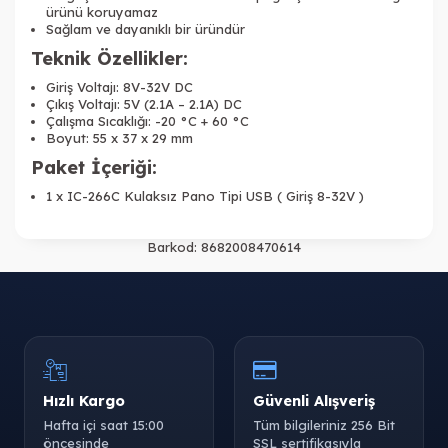
ürünü koruyamaz
Sağlam ve dayanıklı bir üründür
Teknik Özellikler:
Giriş Voltajı: 8V-32V DC
Çıkış Voltajı: 5V (2.1A – 2.1A) DC
Çalışma Sıcaklığı: -20 °C + 60 °C
Boyut: 55 x 37 x 29 mm
Paket İçeriği:
1 x IC-266C Kulaksız Pano Tipi USB ( Giriş 8-32V )
Barkod:
8682008470614
Hızlı Kargo
Güvenli Alışveriş
Hafta içi saat 15:00
Tüm bilgileriniz 256 Bit
öncesinde
SSL sertifikasıyla