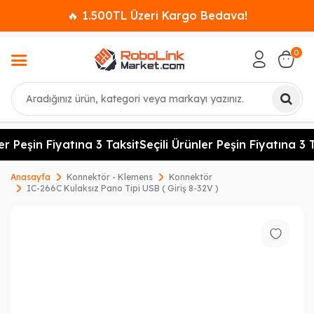
🔥 1.500TL Üzeri Kargo Bedava!
0
Ara
er Peşin Fiyatına 3 Taksit
Seçili Ürünler Peşin Fiyatına 3 T
Anasayfa
Konnektör - Klemens
Konnektör
IC-266C Kulaksız Pano Tipi USB ( Giriş 8-32V )