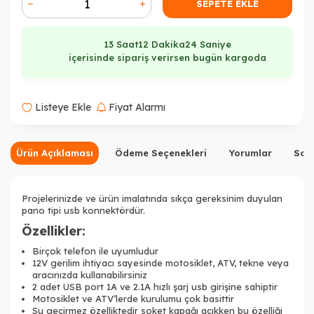
SEPETE EKLE
13 Saat
12 Dakika
24 Saniye
içerisinde sipariş verirsen bugün kargoda
Listeye Ekle
Fiyat Alarmı
Ürün Açıklaması
Ödeme Seçenekleri
Yorumlar
Sor
Projelerinizde ve ürün imalatında sıkça gereksinim duyulan
pano tipi usb konnektördür.
Özellikler:
Birçok telefon ile uyumludur
12V gerilim ihtiyacı sayesinde motosiklet, ATV, tekne veya
aracınızda kullanabilirsiniz
2 adet USB port 1A ve 2.1A hızlı şarj usb girişine sahiptir
Motosiklet ve ATV’lerde kurulumu çok basittir
Su geçirmez özelliktedir soket kapağı açıkken bu özelliği