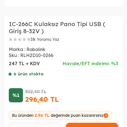
IC-266C Kulaksız Pano Tipi USB (
Giriş 8-32V )
İlk Yorumu Yaz
Marka :
Robolink
Sku :
RLH2D10-0266
247 TL + KDV
Havale/EFT indirimi: %3
6 ürün stokta
302,40
TL
%1
296,40
TL
Bu üründen
2.96 TL
değerinde puan kazanırsınız
i