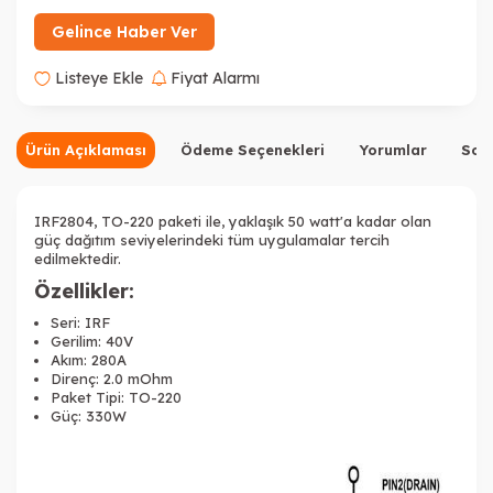
Gelince Haber Ver
Listeye Ekle
Fiyat Alarmı
Ürün Açıklaması
Ödeme Seçenekleri
Yorumlar
Sor
IRF2804,
TO-220 paketi ile, yaklaşık 50 watt'a kadar olan
güç dağıtım seviyelerindeki tüm uygulamalar tercih
edilmektedir.
Özellikler:
Seri: IRF
Gerilim: 40V
Akım: 280A
Direnç: 2.0 mOhm
Paket Tipi: TO-220
Güç: 330W