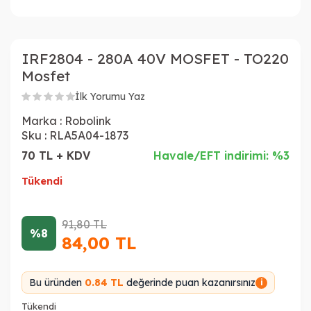
IRF2804 - 280A 40V MOSFET - TO220
Mosfet
İlk Yorumu Yaz
Marka :
Robolink
Sku :
RLA5A04-1873
70 TL + KDV
Havale/EFT indirimi: %3
Tükendi
91,80
TL
%8
84,00
TL
Bu üründen
0.84 TL
değerinde puan kazanırsınız
i
Tükendi