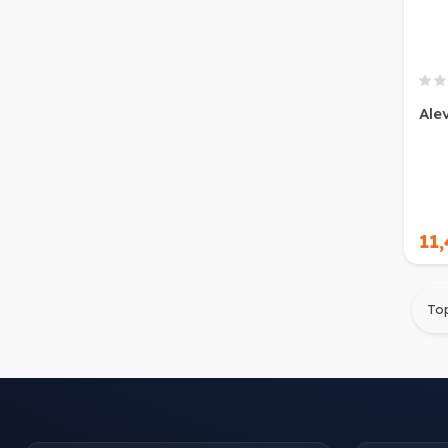
Ale
11
To