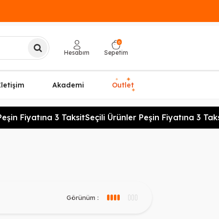
0
Hesabım
Sepetim
✦
✦
İletişim
Akademi
Outlet
✦
şin Fiyatına 3 Taksit
Seçili Ürünler Peşin Fiyatına 3 Taksi
Görünüm :
3 sütun görünüm
4 sütun görünüm