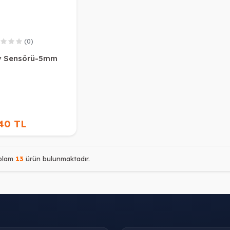
(0)
v Sensörü-5mm
,40 TL
plam
13
ürün bulunmaktadır.