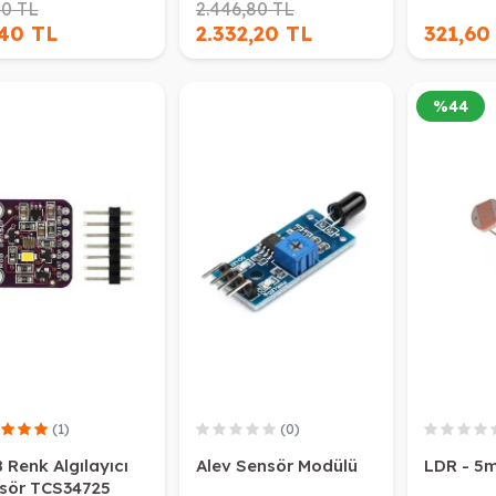
00 TL
2.446,80 TL
,40 TL
2.332,20 TL
321,60
%
44
(1)
(0)
 Renk Algılayıcı
Alev Sensör Modülü
LDR - 5
sör TCS34725