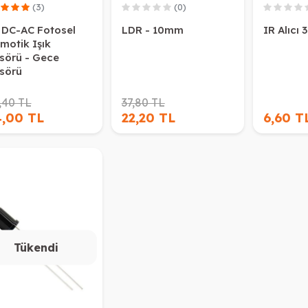
(3)
(0)
 DC-AC Fotosel
LDR - 10mm
IR Alıcı
motik Işık
sörü - Gece
sörü
,40 TL
37,80 TL
4,00 TL
22,20 TL
6,60 T
Tükendi