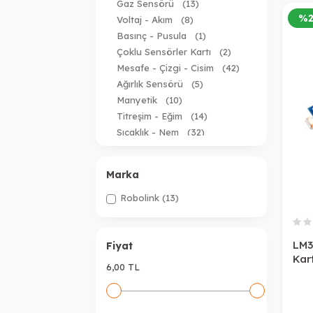
Gaz Sensörü
(13)
%
Voltaj - Akım
(8)
Basınç - Pusula
(1)
Çoklu Sensörler Kartı
(2)
Mesafe - Çizgi - Cisim
(42)
Ağırlık Sensörü
(5)
Manyetik
(10)
Titreşim - Eğim
(14)
Sıcaklık - Nem
(32)
Diğer Sensörler
(25)
Açı - İvme - Jireskop
(5)
Marka
Dokunmatik
(3)
Işık - Renk - Alev
(13)
Robolink
(13)
Ses
(17)
LM3
Fiyat
Kart
6,00 TL