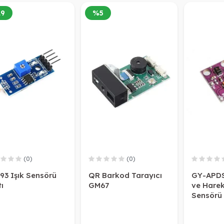
29
%
5
(0)
(0)
93 Işık Sensörü
QR Barkod Tarayıcı
GY-APDS
ı
GM67
ve Harek
Sensörü