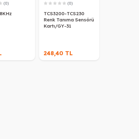
(0)
(0)
 38KHz
TCS3200-TCS230
Renk Tanıma Sensörü
Kartı/GY-31
L
248,40 TL