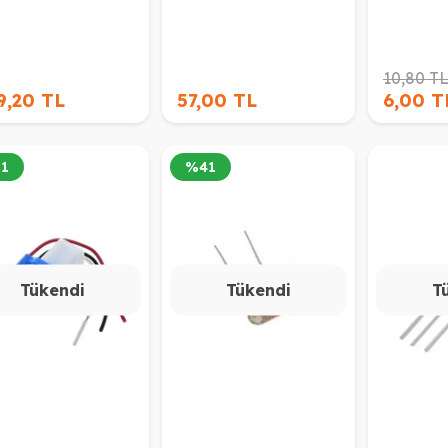
10,80 T
9,20 TL
57,00 TL
6,00 T
31
%
41
Tükendi
Tükendi
T