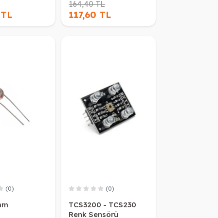
164,40 TL
 TL
117,60 TL
(0)
(0)
mm
TCS3200 - TCS230
Renk Sensörü