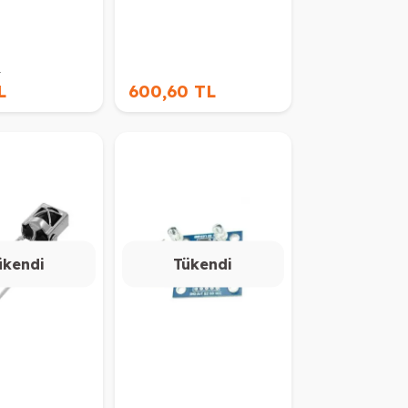
L
L
600,60 TL
ükendi
Tükendi