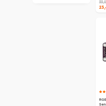
33,
23
RGB
Sen