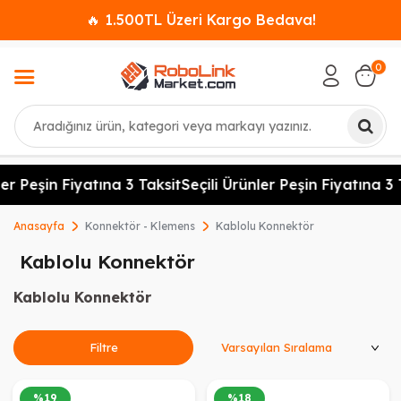
🔥 1.500TL Üzeri Kargo Bedava!
0
Ara
er Peşin Fiyatına 3 Taksit
Seçili Ürünler Peşin Fiyatına 3 
Anasayfa
Konnektör - Klemens
Kablolu Konnektör
Kablolu Konnektör
Kablolu Konnektör
Ürünleri Sırala
Filtre
%
19
%
18