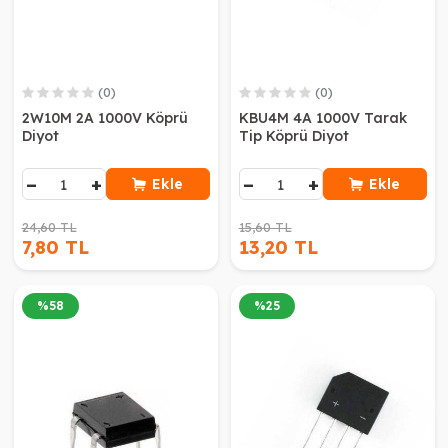
(0)
(0)
2W10M 2A 1000V Köprü
KBU4M 4A 1000V Tarak
Diyot
Tip Köprü Diyot
−
+
−
+
Ekle
Ekle
24,60 TL
15,60 TL
7,80 TL
13,20 TL
%
58
%
25