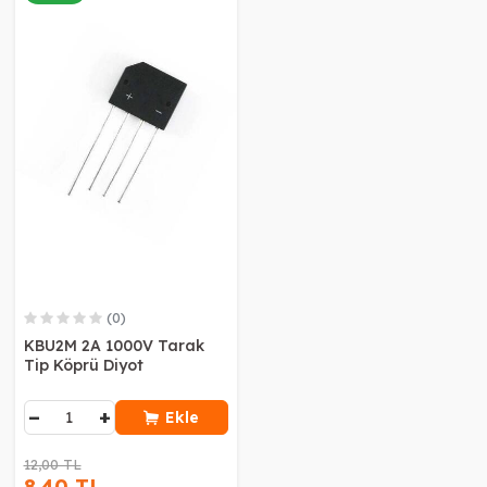
(0)
KBU2M 2A 1000V Tarak
Tip Köprü Diyot
−
+
Ekle
12,00 TL
8,40 TL