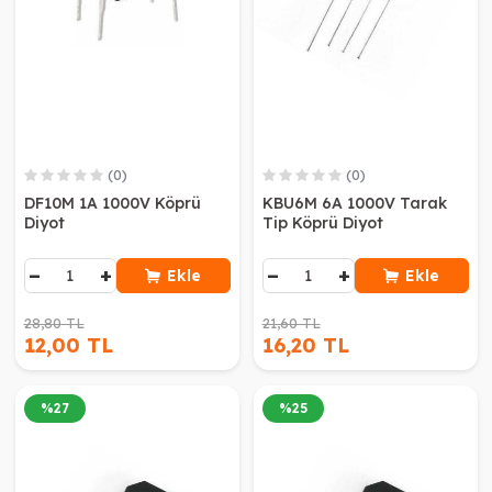
(0)
(0)
DF10M 1A 1000V Köprü
KBU6M 6A 1000V Tarak
Diyot
Tip Köprü Diyot
−
+
−
+
Ekle
Ekle
28,80 TL
21,60 TL
12,00 TL
16,20 TL
%
27
%
25