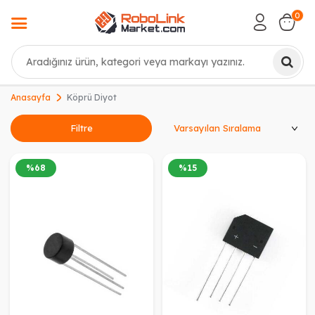
0
Ara
Anasayfa
Köprü Diyot
Ürünleri Sırala
Filtre
%
68
%
15