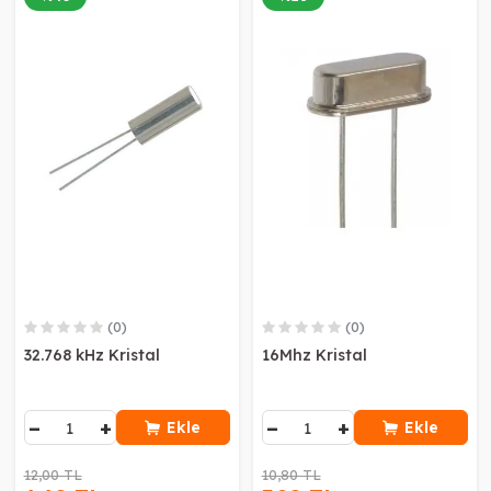
(0)
(0)
32.768 kHz Kristal
16Mhz Kristal
−
+
−
+
Ekle
Ekle
12,00 TL
10,80 TL