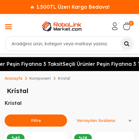
🔥 1.500TL Üzeri Kargo Bedava!
0
Ara
er Peşin Fiyatına 3 Taksit
Seçili Ürünler Peşin Fiyatına 3 T
Anasayfa
Komponent
Kristal
Kristal
Kristal
Ürünleri Sırala
Filtre
%
45
%
28