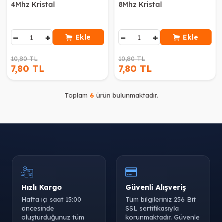
4Mhz Kristal
8Mhz Kristal
−
+
−
+
Ekle
Ekle
10,80 TL
10,80 TL
7,80 TL
7,80 TL
Toplam
6
ürün bulunmaktadır.
Hızlı Kargo
Güvenli Alışveriş
Hafta içi saat 15:00
Tüm bilgileriniz 256 Bit
öncesinde
SSL sertifikasıyla
oluşturduğunuz tüm
korunmaktadır. Güvenle