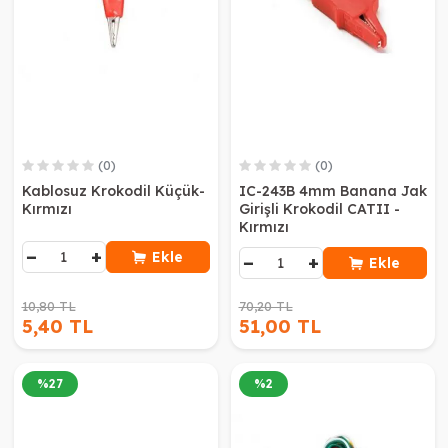
(0)
(0)
Kablosuz Krokodil Küçük-
IC-243B 4mm Banana Jak
Kırmızı
Girişli Krokodil CATII -
Kırmızı
−
+
Ekle
−
+
Ekle
10,80 TL
70,20 TL
5,40 TL
51,00 TL
%
27
%
2