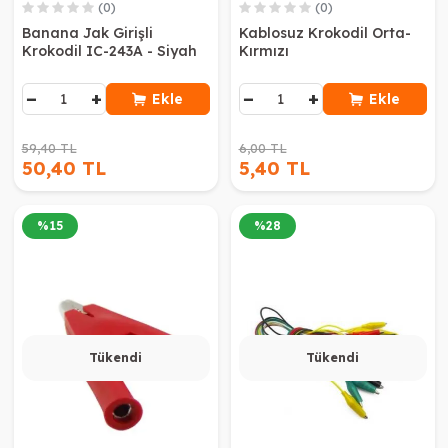
(0)
(0)
Banana Jak Girişli
Kablosuz Krokodil Orta-
Krokodil IC-243A - Siyah
Kırmızı
−
+
−
+
Ekle
Ekle
59,40 TL
6,00 TL
50,40 TL
5,40 TL
%
15
%
28
Tükendi
Tükendi