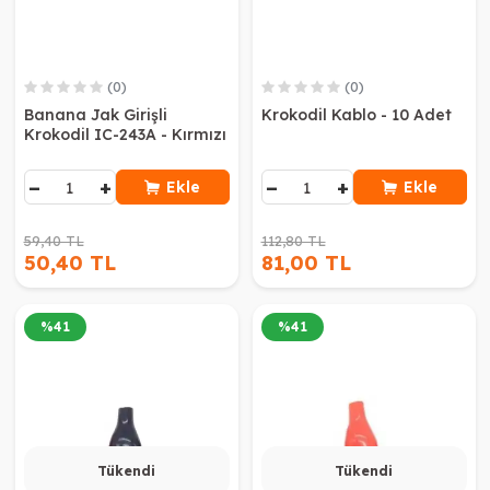
(0)
(0)
Banana Jak Girişli
Krokodil Kablo - 10 Adet
Krokodil IC-243A - Kırmızı
−
+
−
+
Ekle
Ekle
59,40 TL
112,80 TL
50,40 TL
81,00 TL
%
41
%
41
Tükendi
Tükendi