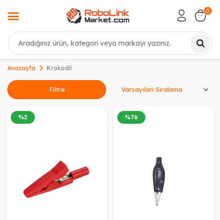
0
Ara
Anasayfa
Krokodil
Ürünleri Sırala
Filtre
%
2
%
76