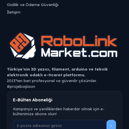
Gizlilik ve Ödeme Güvenliği
İletişim
Türkiye’nin 3D yazıcı, filament, arduino ve teknik
elektronik odaklı e-ticaret platformu.
2013’ten beri profesyonel ve güvenilir çözümler.
#projebaşlasın
Robolink Market, 3D yazıcı teknolojileri, filament çeşitleri ve
E-Bülten Aboneliği
teknik elektronik bileşenler alanında uzmanlaşmış Türkiye
merkezli bir e-ticaret platformudur.
Kampanya ve yeniliklerden haberdar olmak için e-
bültenimize abone olun!
PLA, PETG, TPU, ABS gibi filament türlerinden 3D yazıcı
yedek parçalarına, elektronik geliştirme kartlarından
mekanik bileşenlere kadar geniş bir ürün gamı sunar.