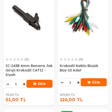
(0)
(0)
IC-243B 4mm Banana Jak
Krokodil Kablo-Büyük
Girişli Krokodil CATII -
Boy-10 Adet
Siyah
−
+
Ekle
−
+
Ekle
70,20 TL
129,00 TL
51,00 TL
126,00 TL