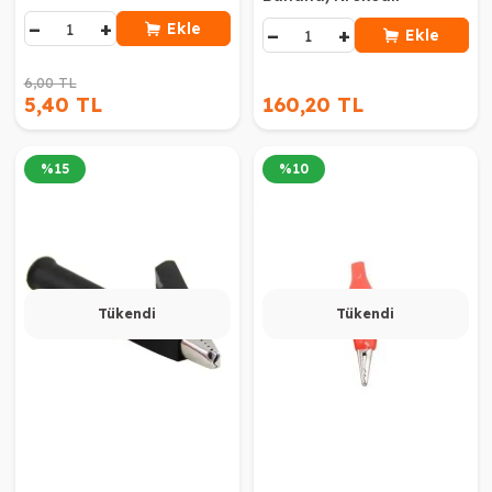
−
+
Ekle
−
+
Ekle
6,00 TL
5,40 TL
160,20 TL
%
15
%
10
Tükendi
Tükendi