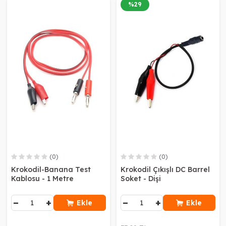
%
29
(0)
(0)
Krokodil-Banana Test
Krokodil Çıkışlı DC Barrel
Kablosu - 1 Metre
Soket - Dişi
−
+
−
+
Ekle
Ekle