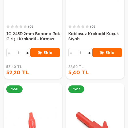
(0)
(0)
IC-243D 2mm Banana Jak
Kablosuz Krokodil Küçük-
Girişli Krokodil - Kırmızı
Siyah
−
+
−
+
Ekle
Ekle
53,40 TL
22,80 TL
52,20 TL
5,40 TL
%
50
%
27