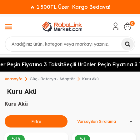
🔥 1.500TL Üzeri Kargo Bedava!
0
Ara
er Peşin Fiyatına 3 Taksit
Seçili Ürünler Peşin Fiyatına 3 
Anasayfa
Güç - Batarya - Adaptör
Kuru Akü
Kuru Akü
Kuru Akü
Ürünleri Sırala
Filtre
%
28
%
1