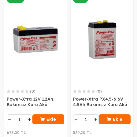
(0)
(0)
Power-Xtra 12V 1.2Ah
Power-Xtra PX4.5-6 6V
Bakımsız Kuru Akü
4.5Ah Bakımsız Kuru Akü
−
+
−
+
Ekle
Ekle
678,00 TL
529,20 TL