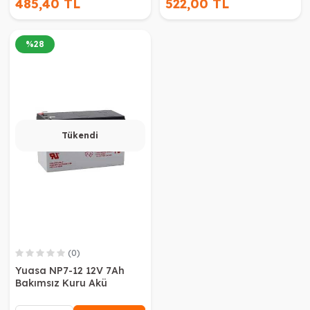
485,40 TL
522,00 TL
%
28
Tükendi
(0)
Yuasa NP7-12 12V 7Ah
Bakımsız Kuru Akü