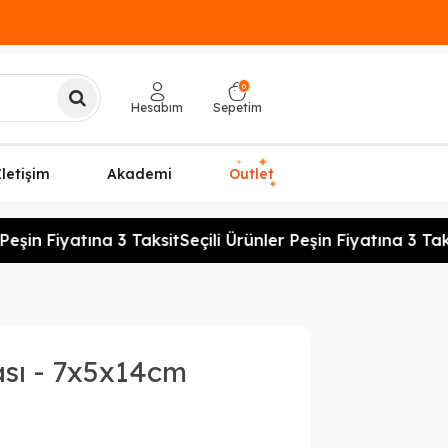
0
Hesabım
Sepetim
✦
✦
İletişim
Akademi
Outlet
✦
Peşin Fiyatına 3 Taksit
Seçili Ürünler Peşin Fiyatına 3 Taks
sı - 7x5x14cm