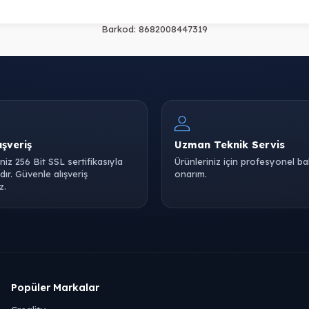
Barkod:
8682008447319
ışveriş
Uzman Teknik Servis
iniz 256 Bit SSL sertifikasıyla
Ürünleriniz için profesyonel b
ır. Güvenle alışveriş
onarım.
z.
Popüler Markalar