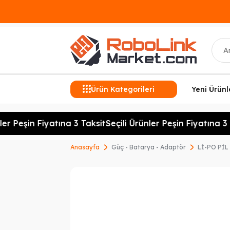
Ara
Ürün Kategorileri
Yeni Ürünl
er Peşin Fiyatına 3 Taksit
Seçili Ürünler Peşin Fiyatına 3 T
Anasayfa
Güç - Batarya - Adaptör
Lİ-PO PİL