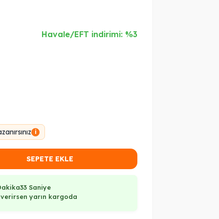
Havale/EFT indirimi: %3
zanırsınız
i
SEPETE EKLE
Dakika
33 Saniye
ş verirsen yarın kargoda