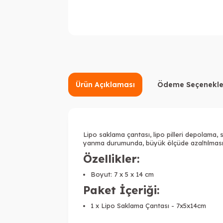
Ürün Açıklaması
Ödeme Seçenekle
Lipo saklama çantası,
lipo pilleri depolama,
yanma durumunda, büyük ölçüde azaltılmasın
Özellikler:
Boyut: 7 x 5 x 14 cm
Paket İçeriği:
1 x
Lipo Saklama Çantası - 7x5x14cm