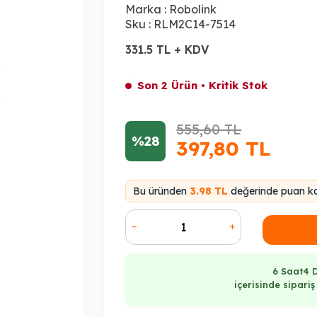
Marka :
Robolink
Sku :
RLM2C14-7514
331.5 TL + KDV
Son 2 Ürün • Kritik Stok
555,60
TL
%28
397,80
TL
Bu üründen
3.98 TL
değerinde puan ka
6 Saat
4 
içerisinde sipari