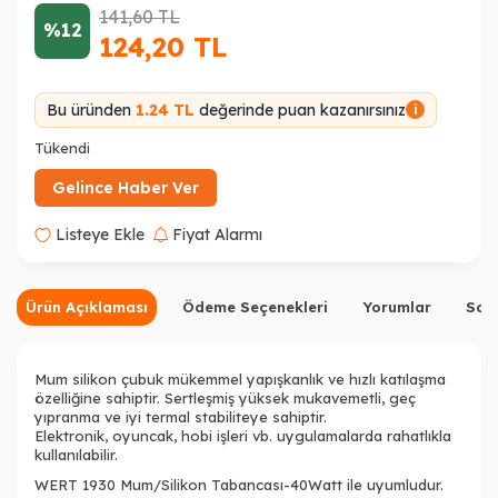
141,60
TL
%12
124,20
TL
Bu üründen
1.24 TL
değerinde puan kazanırsınız
i
Tükendi
Gelince Haber Ver
Listeye Ekle
Fiyat Alarmı
Ürün Açıklaması
Ödeme Seçenekleri
Yorumlar
Sor
Mum silikon çubuk mükemmel yapışkanlık ve hızlı katılaşma
özelliğine sahiptir. Sertleşmiş yüksek mukavemetli, geç
yıpranma ve iyi termal stabiliteye sahiptir.
Elektronik, oyuncak, hobi işleri vb. uygulamalarda rahatlıkla
kullanılabilir.
WERT 1930 Mum/Silikon Tabancası-40Watt ile uyumludur.