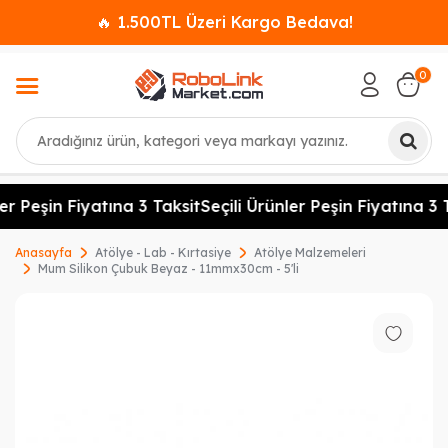
🔥 1.500TL Üzeri Kargo Bedava!
0
Ara
er Peşin Fiyatına 3 Taksit
Seçili Ürünler Peşin Fiyatına 3 T
Anasayfa
Atölye - Lab - Kırtasiye
Atölye Malzemeleri
Mum Silikon Çubuk Beyaz - 11mmx30cm - 5'li