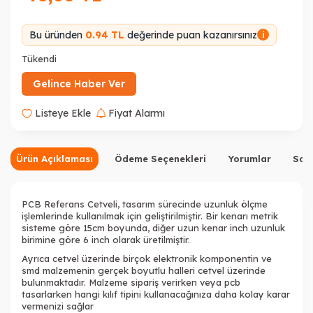
Bu üründen
0.94 TL
değerinde puan kazanırsınız
i
Tükendi
Gelince Haber Ver
Listeye Ekle
Fiyat Alarmı
Ürün Açıklaması
Ödeme Seçenekleri
Yorumlar
Sor
PCB Referans Cetveli, tasarım sürecinde uzunluk ölçme
işlemlerinde kullanılmak için geliştirilmiştir. Bir kenarı metrik
sisteme göre 15cm boyunda, diğer uzun kenar inch uzunluk
birimine göre 6 inch olarak üretilmiştir.
Ayrıca cetvel üzerinde birçok elektronik komponentin ve
smd malzemenin gerçek boyutlu halleri cetvel üzerinde
bulunmaktadır. Malzeme sipariş verirken veya pcb
tasarlarken hangi kılıf tipini kullanacağınıza daha kolay karar
vermenizi sağlar