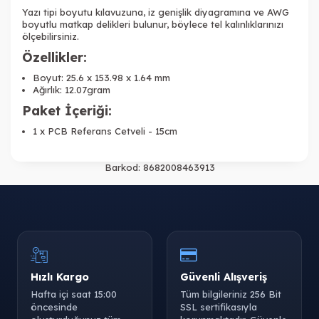
Yazı tipi boyutu kılavuzuna, iz genişlik diyagramına ve AWG
boyutlu matkap delikleri bulunur, böylece tel kalınlıklarınızı
ölçebilirsiniz.
Özellikler:
Boyut: 25.6 x 153.98 x 1.64 mm
Ağırlık: 12.07gram
Paket İçeriği:
1 x PCB Referans Cetveli - 15cm
Barkod:
8682008463913
Hızlı Kargo
Güvenli Alışveriş
Hafta içi saat 15:00
Tüm bilgileriniz 256 Bit
öncesinde
SSL sertifikasıyla