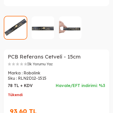
PCB Referans Cetveli - 15cm
İlk Yorumu Yaz
Marka :
Robolink
Sku :
RLN2D12-1515
78 TL + KDV
Havale/EFT indirimi: %3
Tükendi
93,60
TL