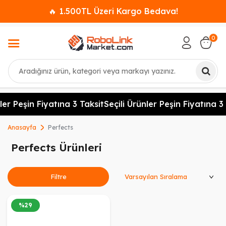
🔥 1.500TL Üzeri Kargo Bedava!
0
Ara
ler Peşin Fiyatına 3 Taksit
Seçili Ürünler Peşin Fiyatına 3 
Anasayfa
Perfects
Perfects Ürünleri
Ürünleri Sırala
Filtre
%
29