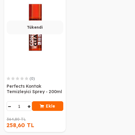
Tükendi
(0)
Perfects Kontak
Temizleyici Sprey - 200ml
−
+
Ekle
364,80 TL
258,60 TL