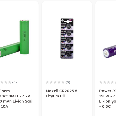
(0)
(0)
Chem
Maxell CR2025 5li
Power-X
18650MJ1 - 3.7V
Lityum Pil
15LW - 3
 mAh Li-ion Şarjlı
Li-ion Şar
- 10A
- 0.5C