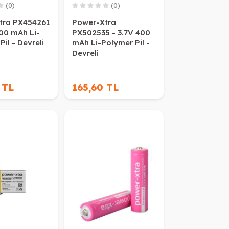
(0)
(0)
tra PX454261
Power-Xtra
500 mAh Li-
PX502535 - 3.7V 400
il - Devreli
mAh Li-Polymer Pil -
Devreli
 TL
165,60 TL