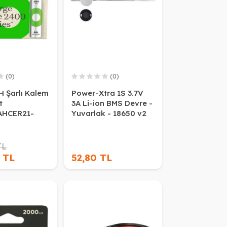
(0)
(0)
 Şarlı Kalem
Power-Xtra 1S 3.7V
t
3A Li-ion BMS Devre -
AHCER21-
Yuvarlak - 18650 v2
TL
 TL
52,80 TL