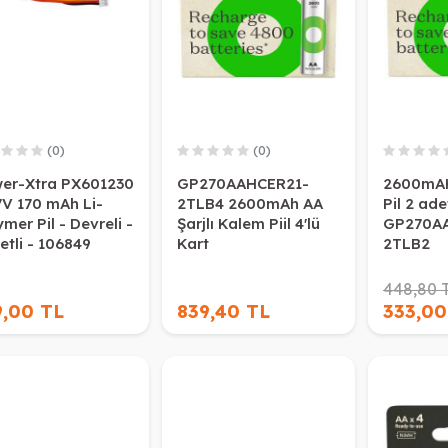
(0)
(0)
er-Xtra PX601230
GP270AAHCER21-
2600mAH
7V 170 mAh Li-
2TLB4 2600mAh AA
Pil 2 ade
mer Pil - Devreli -
Şarjlı Kalem Piil 4'lü
GP270A
etli - 106849
Kart
2TLB2
448,80 
9,00 TL
839,40 TL
333,00