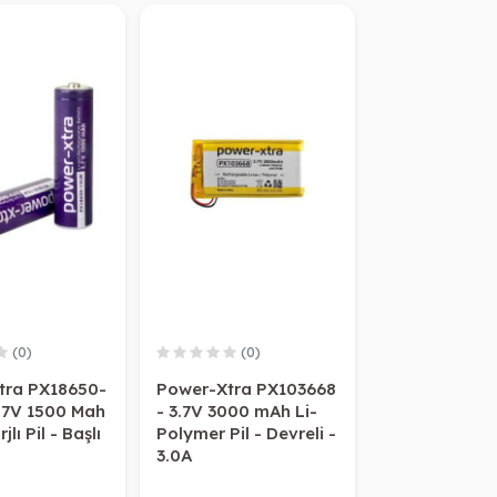
(0)
(0)
tra PX18650-
Power-Xtra PX103668
.7V 1500 Mah
- 3.7V 3000 mAh Li-
jlı Pil - Başlı
Polymer Pil - Devreli -
3.0A