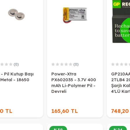
(0)
(0)
- Pil Kutup Başı
Power-Xtra
GP210A
 Metal - 18650
PX602035 - 3.7V 400
2TLB4 2
mAh Li-Polymer Pil -
Şarjlı Ka
Devreli
4'LÜ Kar
80 TL
165,60 TL
748,20