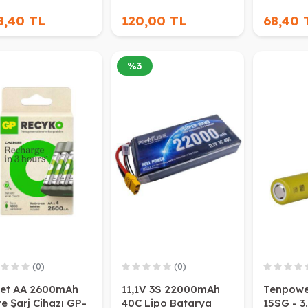
8,40 TL
120,00 TL
68,40 
%
3
(0)
(0)
et AA 2600mAh
11,1V 3S 22000mAh
Tenpowe
ve Şarj Cihazı GP-
40C Lipo Batarya
15SG - 3