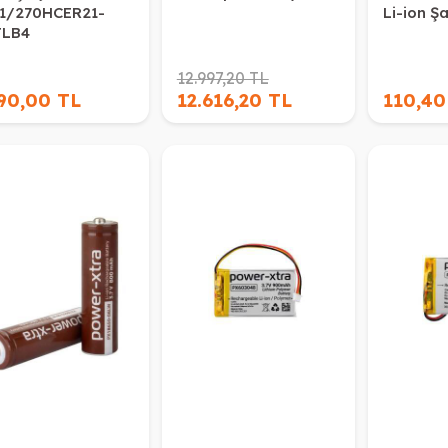
1/270HCER21-
Li-ion Şar
LB4
12.997,20 TL
290,00 TL
12.616,20 TL
110,40