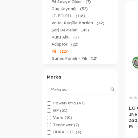
Pil Seviye Ölçer
(7)
Güç Kaynağı
(32)
Lİ-PO PİL
(116)
Voltaj Regüle Kartları
(42)
Şarj Devreleri
(45)
Kuru Akü
(3)
Adaptör
(22)
Pil
(115)
Güneş Paneli - Pili
(12)
Li-Po Şarj Cihazları
(6)
Pil Yuvası
(35)
Marka
Power-Xtra
(47)
LG 
GP
(31)
INR
Varta
(10)
3500
Tenpower
(7)
Pil 
DURACELL
(4)