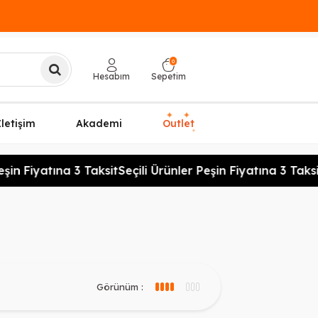
0
Hesabım
Sepetim
✦
✦
İletişim
Akademi
Outlet
✦
in Fiyatına 3 Taksit
Seçili Ürünler Peşin Fiyatına 3 Taksit
S
Görünüm :
3 sütun görünüm
4 sütun görünüm