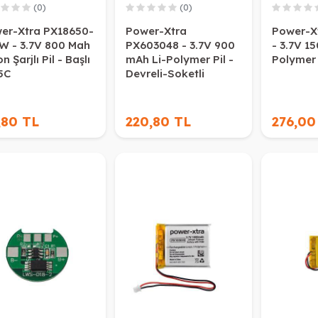
(0)
(0)
er-Xtra PX18650-
Power-Xtra
Power-X
W - 3.7V 800 Mah
PX603048 - 3.7V 900
- 3.7V 1
on Şarjlı Pil - Başlı
mAh Li-Polymer Pil -
Polymer P
5C
Devreli-Soketli
,80 TL
220,80 TL
276,00