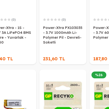
(0)
(0)
er-Xtra - 1S -
Power-Xtra PX103035
Power-X
V 3A LiFePO4 BMS
- 3.7V 1000mAh Li-
- 3.7V 6
re - Yuvarlak -
Polymer Pil - Devreli-
Polymer P
50
Soketli
,40 TL
231,60 TL
187,80
%
26