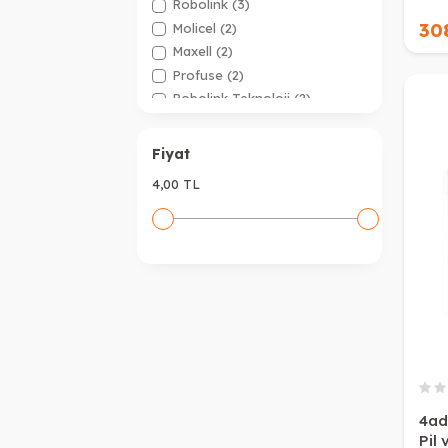
Robolink
(3)
30
Molicel
(2)
Maxell
(2)
Profuse
(2)
Robolink Teknoloji
(2)
Samsung
(1)
Xtar
(1)
Fiyat
LG
(1)
4,00 TL
Aspilsan
(1)
4ad
Pil 