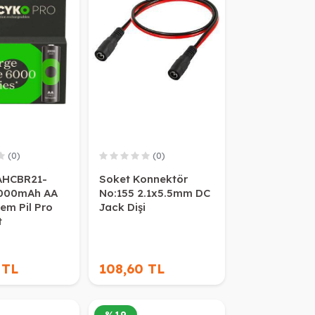
(0)
(0)
AHCBR21-
Soket Konnektör
000mAh AA
No:155 2.1x5.5mm DC
lem Pil Pro
Jack Dişi
t
 TL
108,60 TL