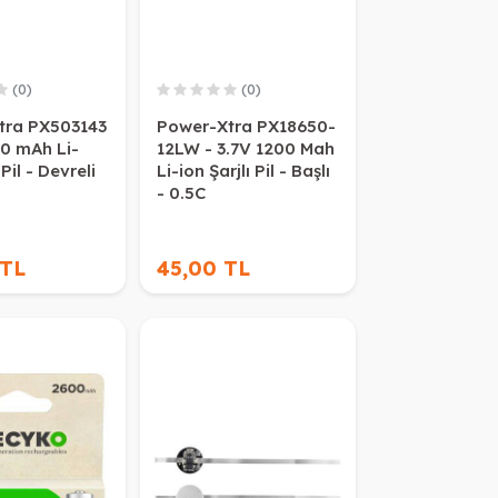
(0)
(0)
tra PX503143
Power-Xtra PX18650-
00 mAh Li-
12LW - 3.7V 1200 Mah
il - Devreli
Li-ion Şarjlı Pil - Başlı
- 0.5C
 TL
45,00 TL