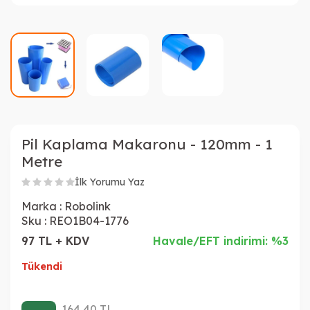
Pil Kaplama Makaronu - 120mm - 1
Metre
İlk Yorumu Yaz
Marka :
Robolink
Sku :
REO1B04-1776
97 TL + KDV
Havale/EFT indirimi: %3
Tükendi
164,40
TL