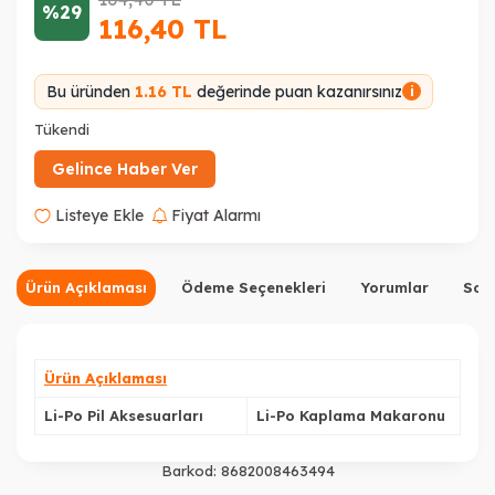
%29
116,40
TL
Bu üründen
1.16 TL
değerinde puan kazanırsınız
i
Tükendi
Gelince Haber Ver
Listeye Ekle
Fiyat Alarmı
Ürün Açıklaması
Ödeme Seçenekleri
Yorumlar
Sor
Ürün Açıklaması
Li-Po Pil Aksesuarları
Li-Po Kaplama Makaronu
Barkod:
8682008463494