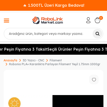
🔥 1.500TL Üzeri Kargo Bedava!
0
Ara
er Peşin Fiyatına 3 Taksit
Seçili Ürünler Peşin Fiyatına 3 T
Anasayfa
3D Yazıcı - CNC
Filament
Robonio PLA+ Karanlıkta Parlayan Filament Yeşil 1.75mm 1000gr