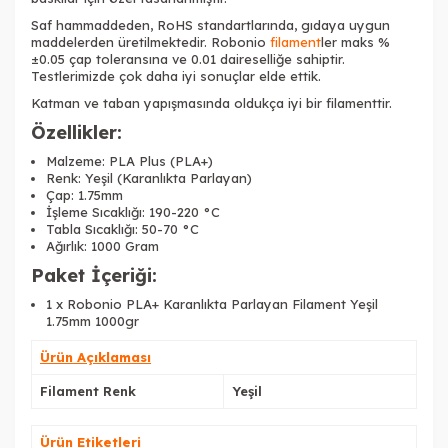
Saf hammaddeden, RoHS standartlarında, gıdaya uygun
maddelerden üretilmektedir. Robonio
filament
ler maks %
±0.05 çap toleransına ve 0.01 daireselliğe sahiptir.
Testlerimizde çok daha iyi sonuçlar elde ettik.
Katman ve taban yapışmasında oldukça iyi bir filamenttir.
Özellikler:
Malzeme: PLA Plus (PLA+)
Renk:
Yeşil (Karanlıkta Parlayan)
Çap: 1.75mm
İşleme Sıcaklığı: 190-220 °C
Tabla Sıcaklığı: 50-70 °C
Ağırlık: 1000 Gram
Paket İçeriği:
1 x
Robonio PLA+ Karanlıkta Parlayan Filament Yeşil
1.75mm 1000gr
Ürün Açıklaması
Filament Renk
Yeşil
Ürün Etiketleri