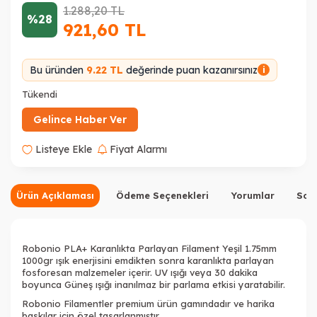
1.288,20
TL
%28
921,60
TL
Bu üründen
9.22 TL
değerinde puan kazanırsınız
i
Tükendi
Gelince Haber Ver
Listeye Ekle
Fiyat Alarmı
Ürün Açıklaması
Ödeme Seçenekleri
Yorumlar
Sor
Robonio PLA+ Karanlıkta Parlayan Filament Yeşil 1.75mm
1000gr ışık enerjisini emdikten sonra karanlıkta parlayan
fosforesan malzemeler içerir. UV ışığı veya 30 dakika
boyunca Güneş ışığı inanılmaz bir parlama etkisi yaratabilir.
Robonio Filamentler premium ürün gamındadır ve harika
baskılar için özel tasarlanmıştır.