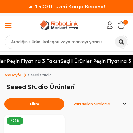
🔥 1.500TL Üzeri Kargo Bedava!
0
Ara
ler Peşin Fiyatına 3 Taksit
Seçili Ürünler Peşin Fiyatına 3 
Anasayfa
Seeed Studio
Seeed Studio Ürünleri
Ürünleri Sırala
Filtre
%
28