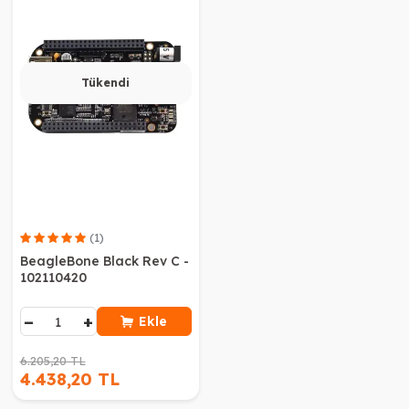
Tükendi
(1)
BeagleBone Black Rev C -
102110420
−
+
Ekle
6.205,20 TL
4.438,20 TL