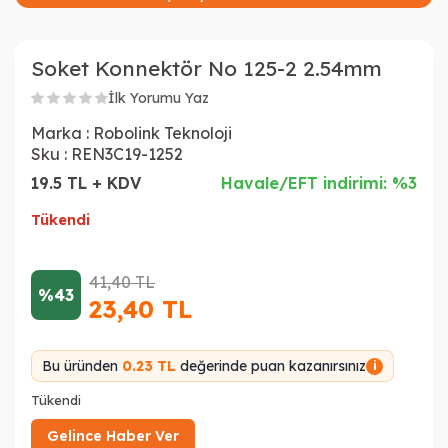
Soket Konnektör No 125-2 2.54mm
İlk Yorumu Yaz
Marka :
Robolink Teknoloji
Sku :
REN3C19-1252
19.5 TL + KDV
Havale/EFT indirimi: %3
Tükendi
41,40
TL
%43
23,40
TL
Bu üründen
0.23 TL
değerinde puan kazanırsınız
i
Tükendi
Gelince Haber Ver