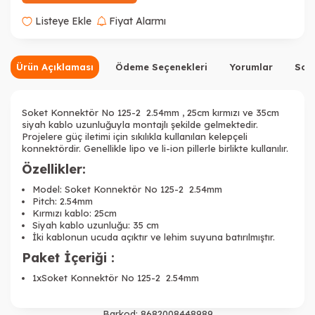
Listeye Ekle
Fiyat Alarmı
Ürün Açıklaması
Ödeme Seçenekleri
Yorumlar
Sor
Soket Konnektör No 125-2 2.54mm , 25cm kırmızı ve 35cm
siyah kablo uzunluğuyla montajlı şekilde gelmektedir.
Projelere güç iletimi için sıkılıkla kullanılan kelepçeli
konnektördir. Genellikle lipo ve li-ion pillerle birlikte kullanılır.
Özellikler:
Model: Soket Konnektör No 125-2 2.54mm
Pitch: 2.54mm
Kırmızı kablo: 25cm
Siyah kablo uzunluğu: 35 cm
İki kablonun ucuda açıktır ve lehim suyuna batırılmıştır.
Paket İçeriği :
1xSoket Konnektör No 125-2 2.54mm
Barkod:
8682008448989