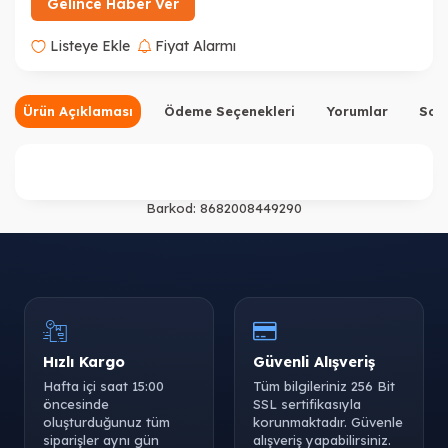
Gelince Haber Ver
Listeye Ekle
Fiyat Alarmı
Ürün Açıklaması
Ödeme Seçenekleri
Yorumlar
Sor
Barkod:
8682008449290
Hızlı Kargo
Güvenli Alışveriş
Hafta içi saat 15:00
Tüm bilgileriniz 256 Bit
öncesinde
SSL sertifikasıyla
oluşturduğunuz tüm
korunmaktadır. Güvenle
siparişler aynı gün
alışveriş yapabilirsiniz.