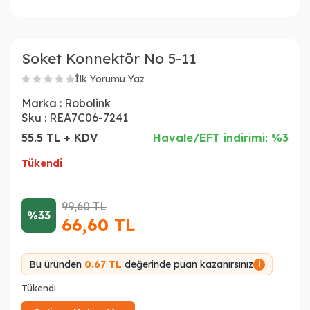
Soket Konnektör No 5-11
İlk Yorumu Yaz
Marka :
Robolink
Sku :
REA7C06-7241
55.5 TL + KDV
Havale/EFT indirimi: %3
Tükendi
99,60
TL
%33
66,60
TL
Bu üründen
0.67 TL
değerinde puan kazanırsınız
i
Tükendi