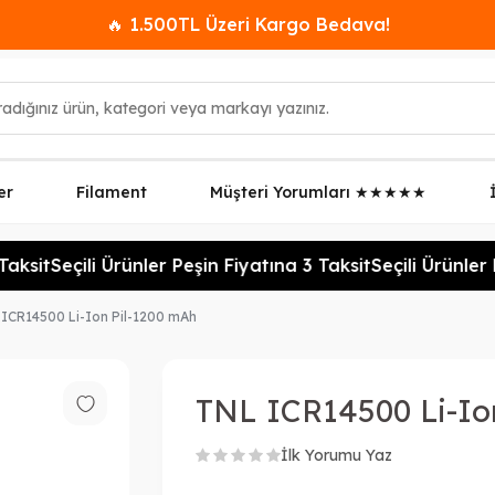
🔥 1.500TL Üzeri Kargo Bedava!
er
Filament
Müşteri Yorumları ★★★★★
aksit
Seçili Ürünler Peşin Fiyatına 3 Taksit
Seçili Ürünler P
ICR14500 Li-Ion Pil-1200 mAh
TNL ICR14500 Li-Io
İlk Yorumu Yaz