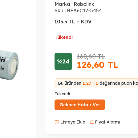
Marka :
Robolink
Sku :
REA6C12-5454
105.5 TL + KDV
Tükendi
168,60
TL
%24
126,60
TL
Bu üründen
1.27 TL
değerinde puan kaz
Tükendi
Gelince Haber Ver
Listeye Ekle
Fiyat Alarmı