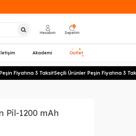
0
Hesabım
Sepetim
✦
✦
İletişim
Akademi
Outlet
✦
eşin Fiyatına 3 Taksit
Seçili Ürünler Peşin Fiyatına 3 Taks
n Pil-1200 mAh