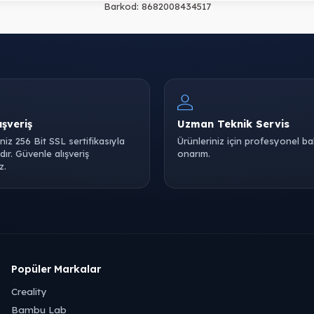
Barkod:
8682008434517
ışveriş
Uzman Teknik Servis
iniz 256 Bit SSL sertifikasıyla
Ürünleriniz için profesyonel b
ır. Güvenle alışveriş
onarım.
z.
Popüler Markalar
Creality
Bambu Lab