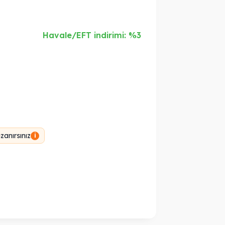
Havale/EFT indirimi: %3
anırsınız
i