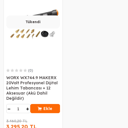
Tükendi
(0)
WORX WX744.9 MAKERX
20Volt Profesyonel Dijital
Lehim Tabancası + 12
Aksesuar (Akü Dahil
Değildir)
−
+
Ekle
3.460,20 TL
3.295,20 TL