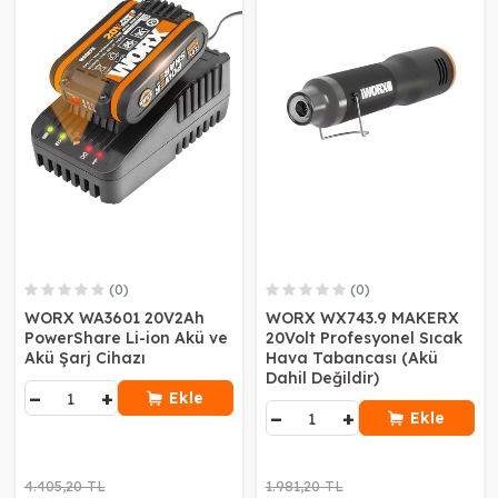
(0)
(0)
WORX WA3601 20V2Ah
WORX WX743.9 MAKERX
PowerShare Li-ion Akü ve
20Volt Profesyonel Sıcak
Akü Şarj Cihazı
Hava Tabancası (Akü
Dahil Değildir)
−
+
Ekle
−
+
Ekle
4.405,20 TL
1.981,20 TL