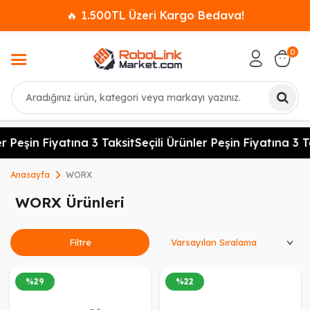
🔥 1.500TL Üzeri Kargo Bedava!
0
Ara
r Peşin Fiyatına 3 Taksit
Seçili Ürünler Peşin Fiyatına 3 Ta
Anasayfa
WORX
WORX Ürünleri
Ürünleri Sırala
Filtre
%
29
%
22