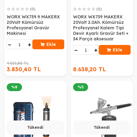
(0)
(0)
WORX WX739.9 MAKERX
WORX WX739 MAKERX
20Volt Kömürsüz
20Volt 2.0Ah. Kömürsüz
Profesyonel Gravür
Profesyonel Kalem Tipi
Makinesi
Devir Ayarlı Gravür Seti +
34 Parça aksesuar
−
+
Ekle
−
+
Ekle
4.021,80 TL
3.830,40 TL
8.638,20 TL
%
8
%
5
Tükendi
Tükendi