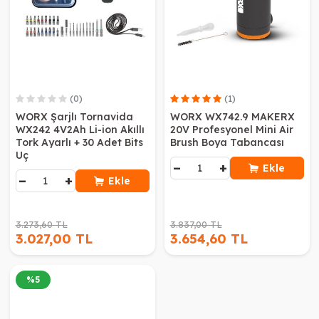
(0)
(1)
WORX Şarjlı Tornavida
WORX WX742.9 MAKERX
WX242 4V2Ah Li-ion Akıllı
20V Profesyonel Mini Air
Tork Ayarlı + 30 Adet Bits
Brush Boya Tabancası
Uç
−
+
Ekle
−
+
Ekle
3.273,60 TL
3.837,00 TL
3.027,00 TL
3.654,60 TL
%
5