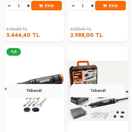
−
+
−
+
Ekle
Ekle
5.716,80 TL
3.137,40 TL
5.444,40 TL
2.988,00 TL
%
5
Tükendi
Tükendi