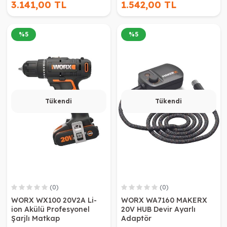
3.141,00 TL
1.542,00 TL
%
5
%
5
Tükendi
Tükendi
(0)
(0)
WORX WX100 20V2A Li-
WORX WA7160 MAKERX
ion Akülü Profesyonel
20V HUB Devir Ayarlı
Şarjlı Matkap
Adaptör