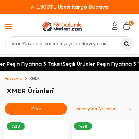
🔥 1.500TL Üzeri Kargo Bedava!
0
Ara
er Peşin Fiyatına 3 Taksit
Seçili Ürünler Peşin Fiyatına 3 T
Anasayfa
XMER
XMER Ürünleri
Ürünleri Sırala
Filtre
%
28
%
28