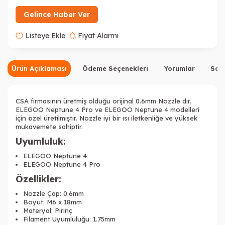
Gelince Haber Ver
Listeye Ekle
Fiyat Alarmı
Ürün Açıklaması
Ödeme Seçenekleri
Yorumlar
Sor
CSA firmasının üretmiş olduğu orijinal 0.6mm Nozzle dır.
ELEGOO Neptune 4 Pro ve ELEGOO Neptune 4 modelleri
için özel üretilmiştir. Nozzle iyi bir ısı iletkenliğe ve yüksek
mukavemete sahiptir.
Uyumluluk:
ELEGOO Neptune 4
ELEGOO Neptune 4 Pro
Özellikler:
Nozzle Çap: 0.6mm
Boyut: M6 x 18mm
Materyal: Pirinç
Filament Uyumluluğu: 1.75mm