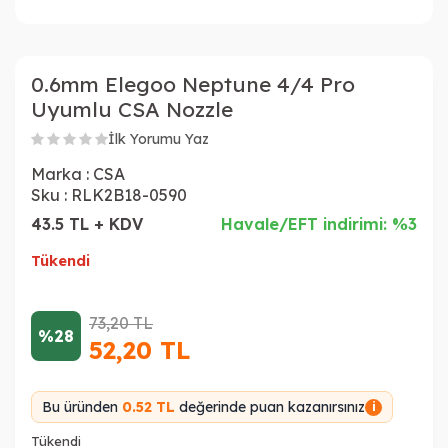
0.6mm Elegoo Neptune 4/4 Pro
Uyumlu CSA Nozzle
İlk Yorumu Yaz
Marka :
CSA
Sku :
RLK2B18-0590
43.5 TL + KDV
Havale/EFT indirimi: %3
Tükendi
73,20
TL
%28
52,20
TL
Bu üründen
0.52 TL
değerinde puan kazanırsınız
i
Tükendi