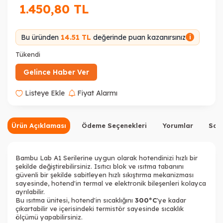
1.450,80
TL
Bu üründen
14.51 TL
değerinde puan kazanırsınız
i
Tükendi
Gelince Haber Ver
Listeye Ekle
Fiyat Alarmı
Ürün Açıklaması
Ödeme Seçenekleri
Yorumlar
Sor
Bambu Lab A1 Serilerine uygun olarak hotendinizi hızlı bir
şekilde değiştirebilirsiniz. Isıtıcı blok ve ısıtma tabanını
güvenli bir şekilde sabitleyen hızlı sıkıştırma mekanizması
sayesinde, hotend'in termal ve elektronik bileşenleri kolayca
ayrılabilir.
Bu ısıtma ünitesi, hotend'in sıcaklığını
300°C
'ye kadar
çıkartabilir ve içerisindeki termistör sayesinde sıcaklık
ölçümü yapabilirsiniz.