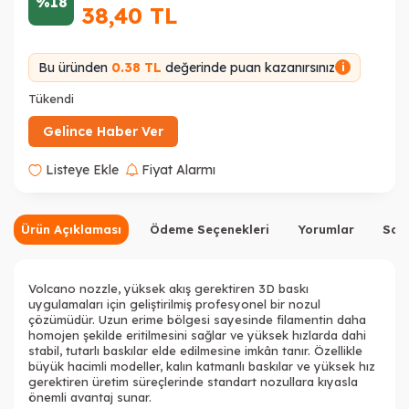
%18
38,40
TL
Bu üründen
0.38 TL
değerinde puan kazanırsınız
i
Tükendi
Gelince Haber Ver
Listeye Ekle
Fiyat Alarmı
Ürün Açıklaması
Ödeme Seçenekleri
Yorumlar
Sor
Volcano nozzle, yüksek akış gerektiren 3D baskı
uygulamaları için geliştirilmiş profesyonel bir nozul
çözümüdür. Uzun erime bölgesi sayesinde filamentin daha
homojen şekilde eritilmesini sağlar ve yüksek hızlarda dahi
stabil, tutarlı baskılar elde edilmesine imkân tanır. Özellikle
büyük hacimli modeller, kalın katmanlı baskılar ve yüksek hız
gerektiren üretim süreçlerinde standart nozullara kıyasla
önemli avantaj sunar.