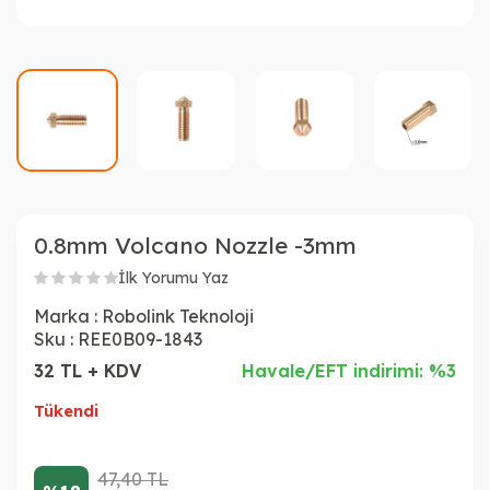
0.8mm Volcano Nozzle -3mm
İlk Yorumu Yaz
Marka :
Robolink Teknoloji
Sku :
REE0B09-1843
32 TL + KDV
Havale/EFT indirimi: %3
Tükendi
47,40
TL