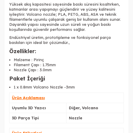
Yüksek akış kapasitesi sayesinde baskı süresini kısaltırken,
katmanlar arası yapışmayı güçlendirir ve yüzey kalitesini
iyileştirir. Volcano nozzle; PLA, PETG, ABS, ASA ve teknik
filamentlerle uyumlu çalışarak geniş bir kullanım alanı sunar.
Dayanıklı yapısı sayesinde uzun süreli ve yoğun baskı
koşullarında güvenilir performans sağlar.
Endüstriyel üretim, prototipleme ve fonksiyonel parça
baskıları için ideal bir çözümdür.,
Özellikler:
Malzeme : Pirinç
Filament Çapı : 1.75mm
Nozzle Çapı : 3.0mm
Paket İçeriği
1 x 0.8mm Volcano Nozzle -3mm
Ürün Açıklaması
Uyumlu 3D Yazıcı
Diğer, Volcano
3D Parça Tipi
Nozzle
Ürün Etiketleri